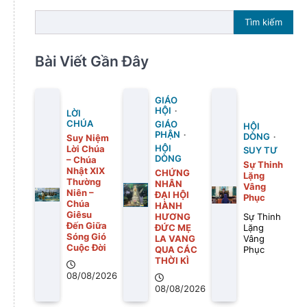
Tìm kiếm
Bài Viết Gần Đây
GIÁO
HỘI
LỜI
CHÚA
GIÁO
HỘI
PHẬN
DÒNG
Suy Niệm
Lời Chúa
HỘI
SUY TƯ
DÒNG
– Chúa
Sự Thinh
Nhật XIX
CHỨNG
Lặng
Thường
NHÂN
Vâng
Niên –
ĐẠI HỘI
Phục
Chúa
HÀNH
Giêsu
HƯƠNG
Sự Thinh
Đến Giữa
ĐỨC MẸ
Lặng
Sóng Gió
LA VANG
Vâng
Cuộc Đời
QUA CÁC
Phục
THỜI KÌ
08/08/2026
08/08/2026