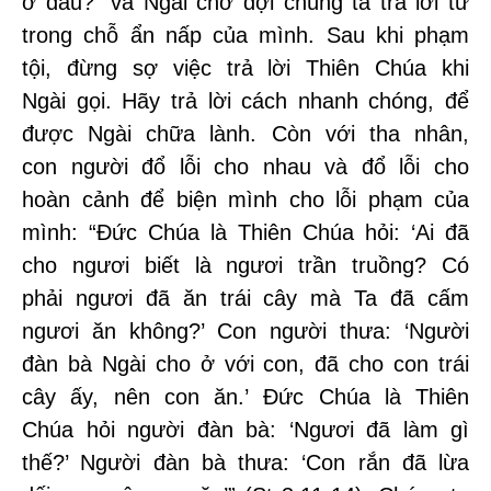
ở đâu?” và Ngài chờ đợi chúng ta trả lời từ
trong chỗ ẩn nấp của mình. Sau khi phạm
tội, đừng sợ việc trả lời Thiên Chúa khi
Ngài gọi. Hãy trả lời cách nhanh chóng, để
được Ngài chữa lành. Còn với tha nhân,
con người đổ lỗi cho nhau và đổ lỗi cho
hoàn cảnh để biện mình cho lỗi phạm của
mình: “Đức Chúa là Thiên Chúa hỏi: ‘Ai đã
cho ngươi biết là ngươi trần truồng? Có
phải ngươi đã ăn trái cây mà Ta đã cấm
ngươi ăn không?’ Con người thưa: ‘Người
đàn bà Ngài cho ở với con, đã cho con trái
cây ấy, nên con ăn.’ Đức Chúa là Thiên
Chúa hỏi người đàn bà: ‘Ngươi đã làm gì
thế?’ Người đàn bà thưa: ‘Con rắn đã lừa