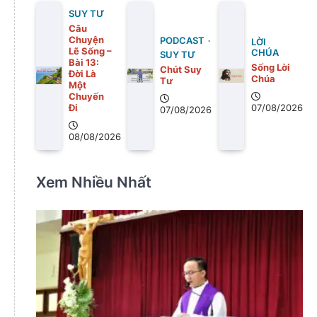
SUY TƯ
Câu
Chuyện
PODCAST
LỜI
Lẽ Sống –
CHÚA
SUY TƯ
Bài 13:
Sống Lời
Chút Suy
Ðời Là
Chúa
Tư
Một
Chuyến
Ði
07/08/2026
07/08/2026
08/08/2026
Xem Nhiều Nhất