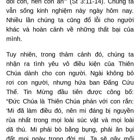
dối con, nên con ăn’” (St 3:11-14). Chúng ta
vẫn sống kinh nghiệm này ngày hôm nay.
Nhiều lần chúng ta cũng đổ lỗi cho người
khác và hoàn cảnh về những thất bại của
mình.
Tuy nhiên, trong thảm cảnh đó, chúng ta
nhận ra tình yêu vô điều kiện của Thiên
Chúa dành cho con người. Ngài không bỏ
rơi con người, nhưng hứa ban Đấng Cứu
Thế. Tin Mừng đầu tiên được công bố:
“Đức Chúa là Thiên Chúa phán với con rắn:
‘Mi đã làm điều đó, nên mi đáng bị nguyền
rủa nhất trong mọi loài súc vật và mọi loài
dã thú. Mi phải bò bằng bụng, phải ăn bụi
đất mọi ngày trong đời mi. Ta sẽ gây mối