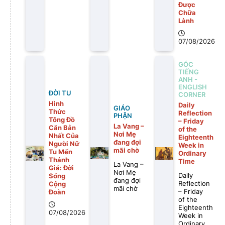
Được
Chữa
Lành
07/08/2026
GÓC
TIẾNG
ANH -
ENGLISH
ĐỜI TU
CORNER
Hình
Daily
GIÁO
Thức
Reflection
PHẬN
Tông Đồ
– Friday
La Vang –
Căn Bản
of the
Nơi Mẹ
Nhất Của
Eighteenth
đang đợi
Người Nữ
Week in
mãi chờ
Tu Mến
Ordinary
Thánh
Time
La Vang –
Giá: Đời
Nơi Mẹ
Daily
Sống
đang đợi
Reflection
Cộng
mãi chờ
– Friday
Đoàn
of the
Eighteenth
07/08/2026
Week in
Ordinary