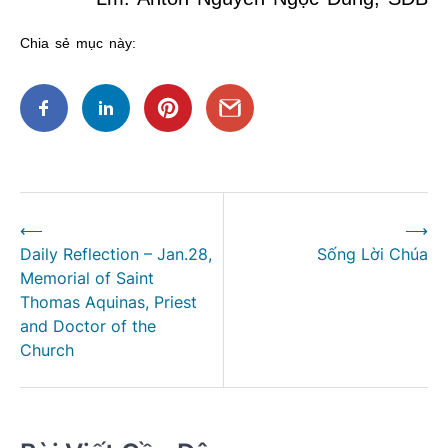
Chia sẻ mục này:
Điều
⟵
⟶
hướng
Daily Reflection – Jan.28,
Sống Lời Chúa
bài
Memorial of Saint
viết
Thomas Aquinas, Priest
and Doctor of the
Church