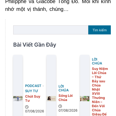
Philípphê và Giacôbê Tông Đồ. Mỗi khi kính
nhớ một vị thánh, chúng…
Tìm kiếm
Bài Viết Gần Đây
LỜI
CHÚA
Suy Niệm
Lời Chúa
– Thứ
Bảy sau
Chúa
PODCAST
LỜI
Nhật
CHÚA
SUY TƯ
XVIII
Sống Lời
Chút Suy
Thường
Chúa
Tư
Niên –
Đến Với
Chúa
07/08/2026
07/08/2026
Giêsu Để