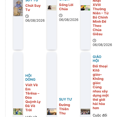
SUY TƯ
Nhật
Sống Lời
XVIII
Chút Suy
Chúa
Thường
Tư
Niên – Từ
Bỏ Chính
06/08/2026
06/08/2026
Mình Để
Theo
Chúa
Giêsu
06/08/2026
GIÁO
HỘI
Đối thoại
Kitô
giáo–
HỘI
Khổng
DÒNG
giáo:
Viết Về
Cùng
Em
nhau xây
Têrêsa –
dựng một
Đóa
SUY TƯ
thế giới
Quỳnh Ly
hài hòa
Đường
Đã Về
hơn
Thiên
Trời
Thu
Cuộc đối