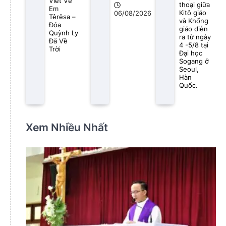
Viết Về
thoại giữa
Em
Kitô giáo
06/08/2026
Têrêsa –
và Khổng
Đóa
giáo diễn
Quỳnh Ly
ra từ ngày
Đã Về
4 -5/8 tại
Trời
Đại học
Sogang ở
Seoul,
Hàn
Quốc.
Xem Nhiều Nhất