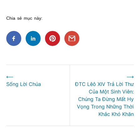
Chia sẻ mục này:
Điều
⟵
⟶
hướng
Sống Lời Chúa
ĐTC Lêô XIV Trả Lời Thư
bài
Của Một Sinh Viên:
viết
Chúng Ta Đừng Mất Hy
Vọng Trong Những Thời
Khắc Khó Khăn