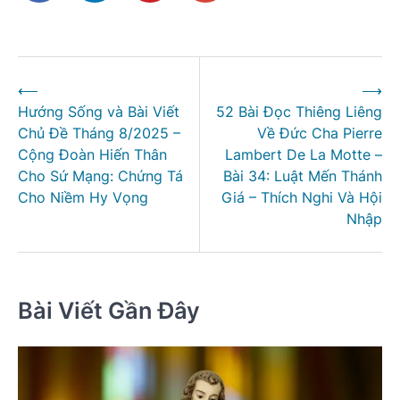
Điều
⟵
⟶
hướng
Hướng Sống và Bài Viết
52 Bài Đọc Thiêng Liêng
bài
Chủ Đề Tháng 8/2025 –
Về Đức Cha Pierre
viết
Cộng Đoàn Hiến Thân
Lambert De La Motte –
Cho Sứ Mạng: Chứng Tá
Bài 34: Luật Mến Thánh
Cho Niềm Hy Vọng
Giá – Thích Nghi Và Hội
Nhập
Bài Viết Gần Đây