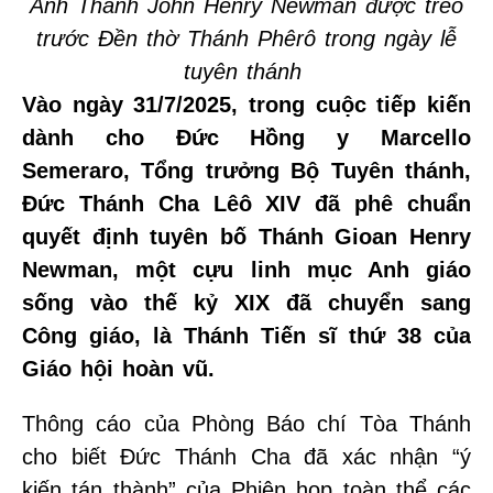
Ảnh Thánh John Henry Newman được treo
trước Đền thờ Thánh Phêrô trong ngày lễ
tuyên thánh
Vào ngày 31/7/2025, trong cuộc tiếp kiến
dành cho Đức Hồng y Marcello
Semeraro, Tổng trưởng Bộ Tuyên thánh,
Đức Thánh Cha Lêô XIV đã phê chuẩn
quyết định tuyên bố Thánh Gioan Henry
Newman, một cựu linh mục Anh giáo
sống vào thế kỷ XIX đã chuyển sang
Công giáo, là Thánh Tiến sĩ thứ 38 của
Giáo hội hoàn vũ.
Thông cáo của Phòng Báo chí Tòa Thánh
cho biết Đức Thánh Cha đã xác nhận “ý
kiến tán thành” của Phiên họp toàn thể các