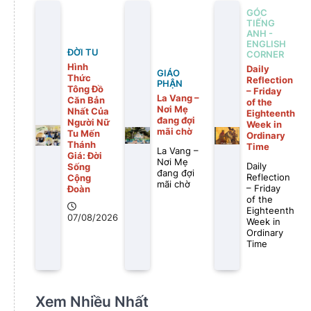
GÓC
TIẾNG
ANH -
ENGLISH
ĐỜI TU
CORNER
Hình
Daily
GIÁO
Thức
Reflection
PHẬN
Tông Đồ
– Friday
La Vang –
Căn Bản
of the
Nơi Mẹ
Nhất Của
Eighteenth
đang đợi
Người Nữ
Week in
mãi chờ
Tu Mến
Ordinary
Thánh
Time
La Vang –
Giá: Đời
Nơi Mẹ
Daily
Sống
đang đợi
Reflection
Cộng
mãi chờ
– Friday
Đoàn
of the
Eighteenth
07/08/2026
Week in
Ordinary
Time
Xem Nhiều Nhất