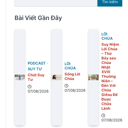
Tìm kiếm
Bài Viết Gần Đây
LỜI
CHÚA
Suy Niệm
Lời Chúa
– Thứ
Bảy sau
Chúa
PODCAST
LỜI
Nhật
CHÚA
SUY TƯ
XVIII
Sống Lời
Chút Suy
Thường
Chúa
Tư
Niên –
Đến Với
Chúa
07/08/2026
07/08/2026
Giêsu Để
Được
Chữa
Lành
07/08/2026