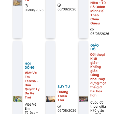
Niên – Từ
Bỏ Chính
06/08/2026
06/08/2026
Mình Để
Theo
Chúa
Giêsu
06/08/2026
GIÁO
HỘI
Đối thoại
Kitô
giáo–
HỘI
Khổng
DÒNG
giáo:
Viết Về
Cùng
Em
nhau xây
Têrêsa –
dựng một
Đóa
SUY TƯ
thế giới
Quỳnh Ly
hài hòa
Đường
Đã Về
hơn
Thiên
Trời
Thu
Cuộc đối
Viết Về
thoại giữa
Em
Kitô giáo
06/08/2026
Têrêsa –