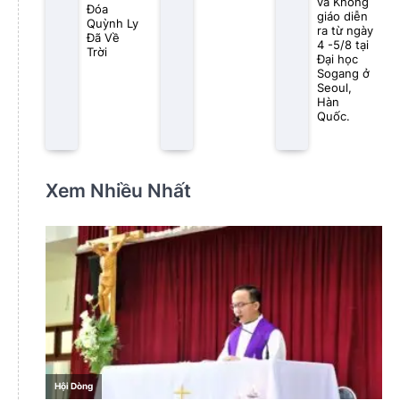
và Khổng
Đóa
giáo diễn
Quỳnh Ly
ra từ ngày
Đã Về
4 -5/8 tại
Trời
Đại học
Sogang ở
Seoul,
Hàn
Quốc.
Xem Nhiều Nhất