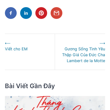
Điều
⟵
⟶
hướng
Viết cho EM
Gương Sống Tình Yêu
bài
Thập Giá Của Đức Cha
viết
Lambert de la Motte
Bài Viết Gần Đây