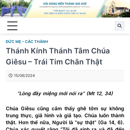
Skip
to
content
ĐỨC MẸ – CÁC THÁNH
Thánh Kính Thánh Tâm Chúa
Giêsu – Trái Tim Chân Thật
15/06/2024
“Lòng đầy miệng mới nói ra” (Mt
12,
34)
Chúa Giêsu cũng cảm thấy ghê tởm sự không
trung thực, giả hình và giả tạo. Chúa luôn thành
thật. Hơn thế nữa, Người là “sự thật” (Ga 14, 6).
Chúa xác quyết rằng “Tôi đã sinh ra và đã đến