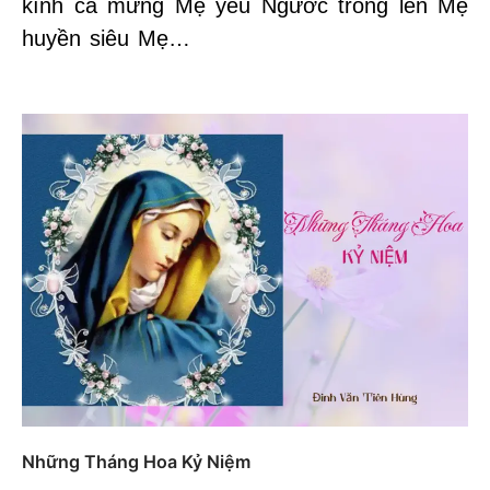
kính ca mừng Mẹ yêu Ngước trông lên Mẹ
huyền siêu Mẹ…
Những Tháng Hoa Kỷ Niệm