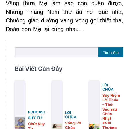
Vâng thưa Mẹ làm sao con quên được,
Những Tháng Năm thơ ấu nơi quê nhà,
Chuông giáo đường vang vọng gọi thiết tha,
Đoàn con Mẹ lại cùng nhau…
Tìm kiếm
Bài Viết Gần Đây
LỜI
CHÚA
Suy Niệm
Lời Chúa
– Thứ
Sáu sau
PODCAST
LỜI
Chúa
CHÚA
SUY TƯ
Nhật
Sống Lời
XVIII
Chút Suy
Chúa
Thường
Tư