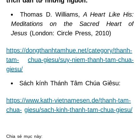
trích dẫn từ những nguồn:
Thomas D. Williams,
A Heart Like His:
Meditations on the Sacred Heart of
Jesus
(London: Circle Press, 2010)
https://dongthanhtamhue.net/category/thanh-
tam-
chua-giesu/suy-niem-thanh-tam-chua-
giesu/
Sách kính Thánh Tâm Chúa Giêsu:
https://www.kath-vietnamesen.de/thanh-tam-
chua-
giesu/sach-kinh-thanh-tam-chua-giesu/
Chia sẻ mục này: