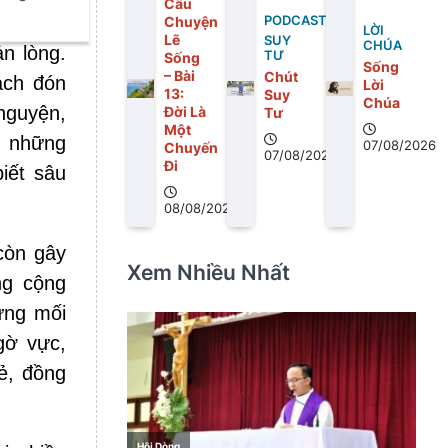
Câu
Chuyện
PODCAST
LỜI
Lẽ
SUY
CHÚA
n lòng.
TƯ
Sống
Sống
– Bài
Chút
ách đón
Lời
13:
Suy
Chúa
nguyện,
Ðời Là
Tư
Một
n những
07/08/2026
Chuyến
07/08/2026
Ði
iết sâu
08/08/2026
còn gây
Xem Nhiều Nhất
ng cộng
ững mối
gờ vực,
ẻ, đồng