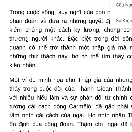
Cầu Ng
Trong cuộc sống, suy nghĩ của con người là
Sự Kiệ
phán đoán và đưa ra những quyết định quan
kiểm chứng một cách kỹ lưỡng, chúng có 
thương người khác. Đặc biệt trong đời số
quanh có thể trở thành một thập giá mà n
những thử thách này, họ có thể tìm thấy cơ
kiên nhẫn.
Một ví dụ minh họa cho Thập giá của những 
thấy trong cuộc đời của Thánh Gioan Thánh 
với nhiều hiểu lầm và sự phản đối từ chính 
tưởng cải cách dòng Carmêlô, đã gặp phải 
tầm nhìn cải cách của ngài. Họ nhìn nhận T
ổn định của cộng đoàn. Thậm chí, ngài đã bị