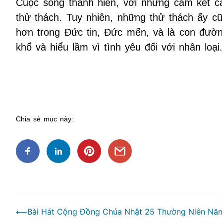
Cuộc sống thánh hiến, với những cam kết ca
thử thách. Tuy nhiên, những thử thách ấy c
hơn trong Đức tin, Đức mến, và là con đườn
khổ và hiểu lầm vì tình yêu đối với nhân loại
Chia sẻ mục này:
Điều
⟵
Bài Hát Cộng Đồng Chúa Nhật 25 Thường Niên Nă
hướng