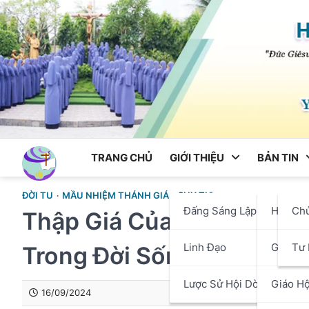
Skip
to
content
TRANG CHỦ
GIỚI THIỆU
BẢN TIN
ĐỜI TU
MẦU NHIỆM THÁNH GIÁ
SUY TƯ
Đấng Sáng Lập
Hội Dò
Ch
Thập Giá Của Những Suy 
Linh Đạo
Giáo P
Tư 
Trong Đời Sống Thánh Hi
Lược Sử Hội Dòng
Giáo Hộ
16/09/2024