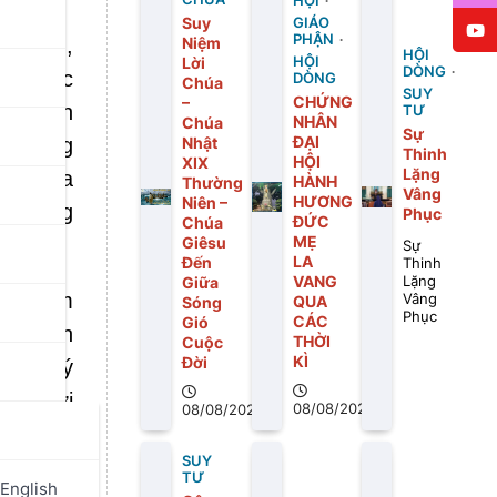
HỘI
Suy
GIÁO
PHẬN
ý kiến,
Niệm
HỘI
Lời
HỘI
DÒNG
ng được
DÒNG
Chúa
SUY
CHỨNG
–
làm tổn
TƯ
NHÂN
Chúa
Sự
ĐẠI
ời xung
Nhật
Thinh
HỘI
XIX
Lặng
ậy, qua
HÀNH
Thường
Vâng
HƯƠNG
Niên –
và lòng
Phục
ĐỨC
Chúa
MẸ
Giêsu
Sự
LA
Đến
Thinh
VANG
Giữa
Lặng
thể tìm
Vâng
QUA
Sóng
Phục
CÁC
Gió
ối diện
THỜI
Cuộc
KÌ
Đời
 với lý
g ý với
08/08/2026
08/08/2026
trộn sự
SUY
xa lánh
TƯ
English