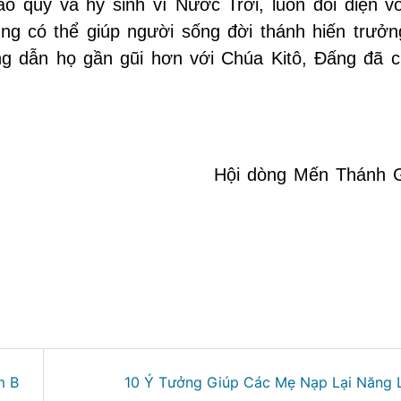
o quý và hy sinh vì Nước Trời, luôn đối diện vớ
ũng có thể giúp người sống đời thánh hiến trưởn
g dẫn họ gần gũi hơn với Chúa Kitô, Đấng đã c
.
Hội dòng Mến Thánh 
m B
10 Ý Tưởng Giúp Các Mẹ Nạp Lại Năng