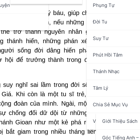
uyện
Phụng Tự
 một món quà quý báu, giúp chúng ta hình thành 
n
Đời Tu
 trọng. Tuy nhiên, nếu những suy nghĩ này khô
thể trở thành nguyên nhân gây hiểu lầm và 
Suy Tư
ng thánh hiến, những phán xét sai lầm từ ngư
gười sống đời dâng hiến phải trải qua. Tuy v
Phút Hồi Tâm
 hội để trưởng thành trong đức tin, lòng mến 
Thánh Nhạc
suy nghĩ sai lầm trong đời sống thánh hiến có 
Tâm Lý
Giá. Khi còn là một tu sĩ trẻ, Thánh Gioan đã đ
cộng đoàn của mình. Ngài, một người trung thành
Chia Sẻ Mục Vụ
sự chống đối dữ dội từ những người không đồn
Văn Hóa Nghệ Thuật
Giới Thiệu Sách
hánh Gioan như một kẻ phá rối, người làm xáo 
 bắt giam trong nhiều tháng liền, chịu cảnh bị 
Góc Tiếng Anh – 