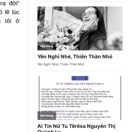
ra đời”
 lẽ lúc
 tôi ở