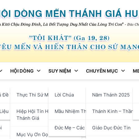
HỘI DÒNG
SUY NIỆM
CHUYÊN MỤC
ME
ng
ủ Đề Tháng
Thực Thi Sứ Mạng
Lời Chúa
Năm Thánh 2025
Nghĩ Sai Lầm: Thách Thức
hận
Liệu
Hiệp Hội Tín Hữu Mến
Mầu Nhiệm Thánh Giá
Thánh Kinh – Thần H
ến
Thánh Giá
i
Đức Mẹ – Các Thánh
Giáo Dục Đức Tin
Mục Vụ Ơn Gọi