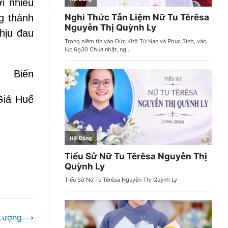
i nhiều
g thành
hịu đau
Biển
Giá Huế
 Lượng
⟶