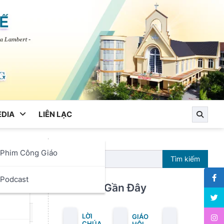
DIA
LIÊN LẠC
Phim Công Giáo
Tìm kiếm
ọc
Podcast
Bài Viết Gần Đây
LỜI
GIÁO
CHÚA