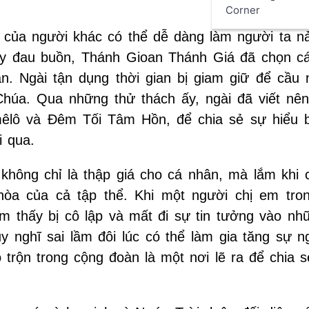
Corner
 của người khác có thể dễ dàng làm người ta nả
hay đau buồn, Thánh Gioan Thánh Giá đã chọn c
an. Ngài tận dụng thời gian bị giam giữ để cầu 
húa. Qua những thử thách ấy, ngài đã viết nê
êlô và Đêm Tối Tâm Hồn, để chia sẻ sự hiểu b
i qua.
 không chỉ là thập giá cho cá nhân, mà lắm khi 
hòa của cả tập thể. Khi một người chị em tro
ảm thấy bị cô lập và mất đi sự tin tưởng vào nh
nghĩ sai lầm đôi lúc có thể làm gia tăng sự n
trộn trong cộng đoàn là một nơi lẽ ra để chia s