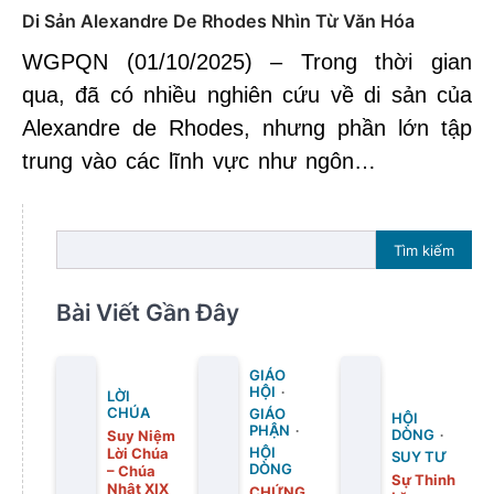
Di Sản Alexandre De Rhodes Nhìn Từ Văn Hóa
WGPQN (01/10/2025) – Trong thời gian
qua, đã có nhiều nghiên cứu về di sản của
Alexandre de Rhodes, nhưng phần lớn tập
trung vào các lĩnh vực như ngôn…
Tìm kiếm
Bài Viết Gần Đây
GIÁO
HỘI
LỜI
CHÚA
GIÁO
HỘI
PHẬN
DÒNG
Suy Niệm
Lời Chúa
HỘI
SUY TƯ
DÒNG
– Chúa
Sự Thinh
Nhật XIX
CHỨNG