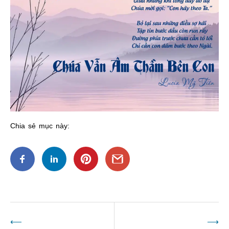
Chia sẻ mục này:
Điều
⟵
⟶
hướng