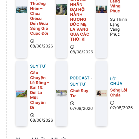
Lặng
Thường
NHÂN
Vâng
Niên –
ĐẠI HỘI
Phục
Chúa
HÀNH
Giêsu
HƯƠNG
Sự Thinh
Đến Giữa
ĐỨC MẸ
Lặng
Sóng Gió
LA VANG
Vâng
Cuộc Đời
QUA CÁC
Phục
THỜI KÌ
08/08/2026
08/08/2026
SUY TƯ
Câu
Chuyện
PODCAST
LỜI
Lẽ Sống –
CHÚA
SUY TƯ
Bài 13:
Sống Lời
Chút Suy
Ðời Là
Chúa
Tư
Một
Chuyến
Ði
07/08/2026
07/08/2026
08/08/2026