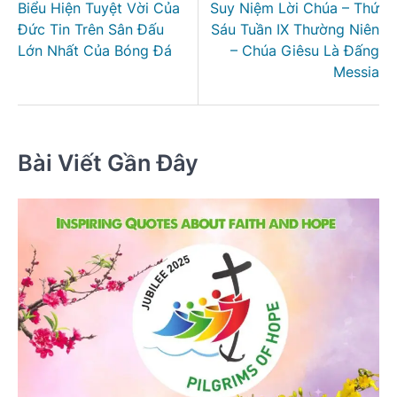
Biểu Hiện Tuyệt Vời Của
Suy Niệm Lời Chúa – Thứ
bài
Đức Tin Trên Sân Đấu
Sáu Tuần IX Thường Niên
viết
Lớn Nhất Của Bóng Đá
– Chúa Giêsu Là Đấng
Messia
Bài Viết Gần Đây