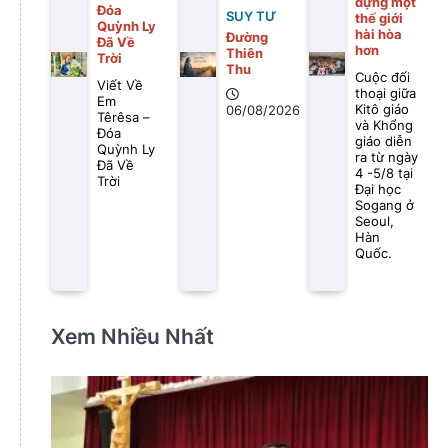
dựng một
Đóa
SUY TƯ
thế giới
Quỳnh Ly
hài hòa
Đường
Đã Về
hơn
Thiên
Trời
Thu
Cuộc đối
Viết Về
thoại giữa
Em
Kitô giáo
06/08/2026
Têrêsa –
và Khổng
Đóa
giáo diễn
Quỳnh Ly
ra từ ngày
Đã Về
4 -5/8 tại
Trời
Đại học
Sogang ở
Seoul,
Hàn
Quốc.
Xem Nhiều Nhất