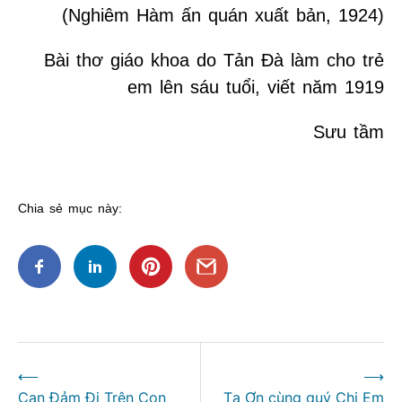
(Nghiêm Hàm ấn quán xuất bản, 1924)
Bài thơ giáo khoa do Tản Đà làm cho trẻ
em lên sáu tuổi, viết năm 1919
Sưu tầm
Chia sẻ mục này:
Điều
⟵
⟶
hướng
Can Đảm Đi Trên Con
Tạ Ơn cùng quý Chị Em