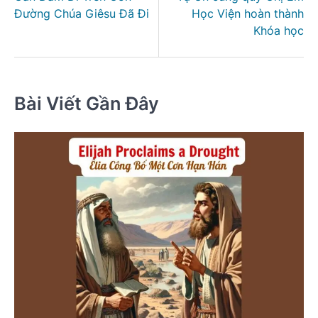
bài
Đường Chúa Giêsu Đã Đi
Học Viện hoàn thành
viết
Khóa học
Bài Viết Gần Đây