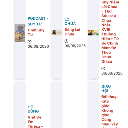
Suy Niệm
Lời Chúa
– Thứ
Sáu sau
PODCAST
LỜI
Chúa
CHÚA
SUY TƯ
Nhật
Sống Lời
XVIII
Chút Suy
Chúa
Thường
Tư
Niên – Từ
Bỏ Chính
06/08/2026
06/08/2026
Mình Để
Theo
Chúa
Giêsu
06/08/2026
GIÁO
HỘI
Đối thoại
Kitô
giáo–
HỘI
Khổng
DÒNG
giáo:
Viết Về
Cùng
Em
nhau xây
Têrêsa –