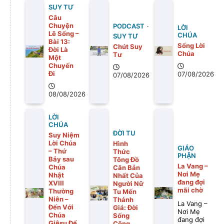
SUY TƯ
Câu
Chuyện
PODCAST
LỜI
Lẽ Sống –
CHÚA
SUY TƯ
Bài 13:
Sống Lời
Chút Suy
Ðời Là
Chúa
Tư
Một
Chuyến
Ði
07/08/2026
07/08/2026
08/08/2026
LỜI
CHÚA
ĐỜI TU
Suy Niệm
Lời Chúa
Hình
GIÁO
– Thứ
Thức
PHẬN
Bảy sau
Tông Đồ
La Vang –
Chúa
Căn Bản
Nơi Mẹ
Nhật
Nhất Của
đang đợi
XVIII
Người Nữ
mãi chờ
Thường
Tu Mến
Niên –
Thánh
La Vang –
Đến Với
Giá: Đời
Nơi Mẹ
Chúa
Sống
đang đợi
Giêsu Để
Cộng