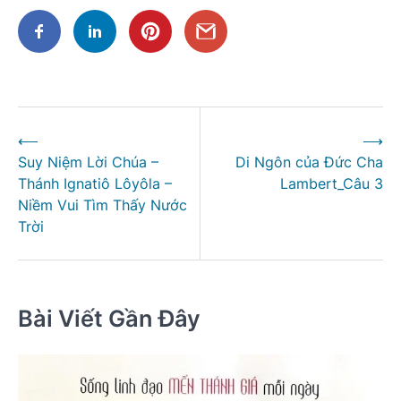
Điều
⟵
⟶
hướng
Suy Niệm Lời Chúa –
Di Ngôn của Đức Cha
bài
Thánh Ignatiô Lôyôla –
Lambert_Câu 3
viết
Niềm Vui Tìm Thấy Nước
Trời
Bài Viết Gần Đây