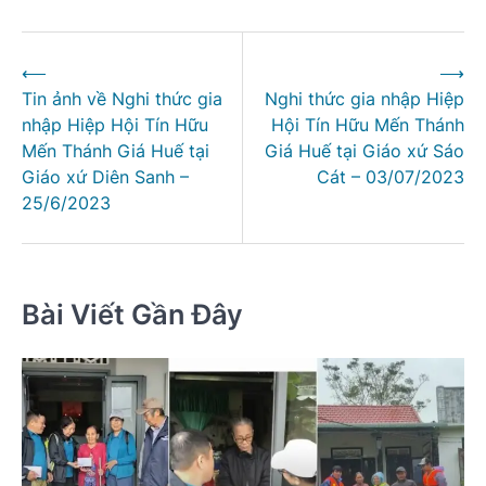
Điều
⟵
⟶
hướng
Tin ảnh về Nghi thức gia
Nghi thức gia nhập Hiệp
bài
nhập Hiệp Hội Tín Hữu
Hội Tín Hữu Mến Thánh
viết
Mến Thánh Giá Huế tại
Giá Huế tại Giáo xứ Sáo
Giáo xứ Diên Sanh –
Cát – 03/07/2023
25/6/2023
Bài Viết Gần Đây