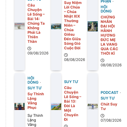
PHẬN
Suy Niệm
Câu
Lời Chúa
HỘI
Chuyện
DÒNG
– Chúa
Lẽ Sống –
Nhật XIX
CHỨNG
Bài 14:
Thường
NHÂN
Chúng Ta
Niên –
ĐẠI HỘI
Không
Chúa
HÀNH
Phải Là
Giêsu
HƯƠNG
Thiên
Đến Giữa
ĐỨC MẸ
Thần
Sóng Gió
LA VANG
Cuộc Đời
QUA CÁC
09/08/2026
THỜI KÌ
08/08/2026
08/08/2026
HỘI
SUY TƯ
DÒNG
Câu
SUY TƯ
Chuyện
PODCAST
Sự Thinh
Lẽ Sống –
SUY TƯ
Lặng
Bài 13:
Vâng
Chút Suy
Ðời Là
Phục
Tư
Một
Chuyến
Sự Thinh
Ði
Lặng
07/08/2026
Vâng