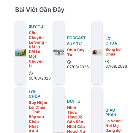
Bài Viết Gần Đây
SUY TƯ
Câu
Chuyện
PODCAST
LỜI
Lẽ Sống –
CHÚA
SUY TƯ
Bài 13:
Sống Lời
Chút Suy
Ðời Là
Chúa
Tư
Một
Chuyến
Ði
07/08/2026
07/08/2026
08/08/2026
LỜI
CHÚA
ĐỜI TU
Suy Niệm
Lời Chúa
Hình
GIÁO
– Thứ
Thức
PHẬN
Bảy sau
Tông Đồ
La Vang –
Chúa
Căn Bản
Nơi Mẹ
Nhật
Nhất Của
đang đợi
XVIII
Người Nữ