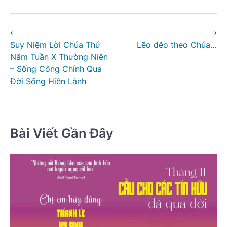
Điều
⟵
⟶
hướng
Suy Niệm Lời Chúa Thứ
Lẽo đẽo theo Chúa…
bài
Năm Tuần X Thường Niên
viết
– Sống Công Chính Qua
Đời Sống Hiền Lành
Bài Viết Gần Đây