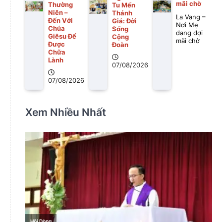
mãi chờ
Thường
Tu Mến
Niên –
Thánh
La Vang –
Đến Với
Giá: Đời
Nơi Mẹ
Chúa
Sống
đang đợi
Giêsu Để
Cộng
mãi chờ
Được
Đoàn
Chữa
Lành
07/08/2026
07/08/2026
Xem Nhiều Nhất