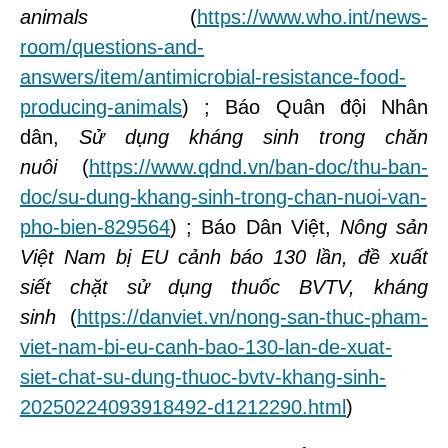
animals
(
https://www.who.int/news-
room/questions-and-
answers/item/antimicrobial-resistance-food-
producing-animals
) ; Báo Quân đội Nhân
dân,
Sử dụng kháng sinh trong chăn
nuôi
(
https://www.qdnd.vn/ban-doc/thu-ban-
doc/su-dung-khang-sinh-trong-chan-nuoi-van-
pho-bien-829564
) ; Báo Dân Việt,
Nông sản
Việt Nam bị EU cảnh báo 130 lần, đề xuất
siết chặt sử dụng thuốc BVTV, kháng
sinh
(
https://danviet.vn/nong-san-thuc-pham-
viet-nam-bi-eu-canh-bao-130-lan-de-xuat-
siet-chat-su-dung-thuoc-bvtv-khang-sinh-
20250224093918492-d1212290.html
)