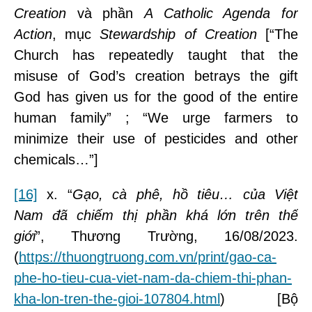
Creation
và phần
A Catholic Agenda for
Action
, mục
Stewardship of Creation
[“The
Church has repeatedly taught that the
misuse of God’s creation betrays the gift
God has given us for the good of the entire
human family” ; “We urge farmers to
minimize their use of pesticides and other
chemicals…”]
[16]
x. “
Gạo, cà phê, hồ tiêu… của Việt
Nam đã chiếm thị phần khá lớn trên thế
giới
”, Thương Trường, 16/08/2023.
(
https://thuongtruong.com.vn/print/gao-ca-
phe-ho-tieu-cua-viet-nam-da-chiem-thi-phan-
kha-lon-tren-the-gioi-107804.html
) [Bộ