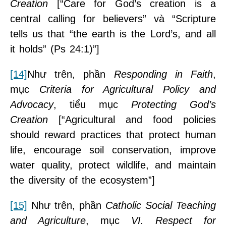
Creation
[“Care for God’s creation is a
central calling for believers” và “Scripture
tells us that “the earth is the Lord’s, and all
it holds” (Ps 24:1)”]
[14]
Như trên, phần
Responding in Faith
,
mục
Criteria for Agricultural Policy and
Advocacy
, tiểu mục
Protecting God’s
Creation
[“Agricultural and food policies
should reward practices that protect human
life, encourage soil conservation, improve
water quality, protect wildlife, and maintain
the diversity of the ecosystem”]
[15]
Như trên, phần
Catholic Social Teaching
and Agriculture
, mục
VI. Respect for