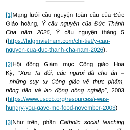
[1]
Mạng lưới cầu nguyện toàn cầu của Đức
Giáo hoàng,
Ý cầu nguyện của Đức Thánh
Cha năm 2026
, Ý cầu nguyện tháng 5
(
https://hdgmvietnam.com/chi-tiet/y-cau-
nguyen-cua-duc-thanh-cha-nam-2026
).
[2]
Hội đồng Giám mục Công giáo Hoa
Kỳ,
“Xưa Ta đói, các ngươi đã cho ăn
–
những suy tư Công giáo về thực phẩm,
nông dân và lao động nông nghiệp”
, 2003
(
https://www.usccb.org/resources/i-was-
hungry-you-gave-me-food-november-2003
)
[3]
Như trên, phần
Catholic social teaching