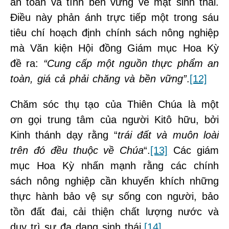
an toàn và tính bền vững về mặt sinh thái.
Điều này phản ánh trực tiếp một trong sáu
tiêu chí hoạch định chính sách nông nghiệp
mà Văn kiện Hội đồng Giám mục Hoa Kỳ
đề ra:
“Cung cấp một nguồn thực phẩm an
toàn, giá cả phải chăng và bền vững”
.
[12]
Chăm sóc thụ tạo của Thiên Chúa là một
ơn gọi trung tâm của người Kitô hữu, bởi
Kinh thánh dạy rằng “
trái đất và muôn loài
trên đó đều thuộc về Chúa
“.
[13]
Các giám
mục Hoa Kỳ nhấn mạnh rằng các chính
sách nông nghiệp cần khuyến khích những
thực hành bảo vệ sự sống con người, bảo
tồn đất đai, cải thiện chất lượng nước và
duy trì sự đa dạng sinh thái.
[14]