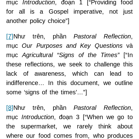
mục
Introduction
, đoạn 1 [“Providing food
for all is a Gospel imperative, not just
another policy choice”]
[7]
Như trên, phần
Pastoral Reflection
,
mục
Our Purposes and Key Questions
và
mục
Agricultural “Signs of the Times”
[“In
these reflections, we seek to challenge this
lack of awareness, which can lead to
indifference… In this document, we outline
some ‘signs of the times’…”]
[8]
Như trên, phần
Pastoral Reflection
,
mục
Introduction
, đoạn 3 [“When we go to
the supermarket, we rarely think about
where our food comes from, who produces