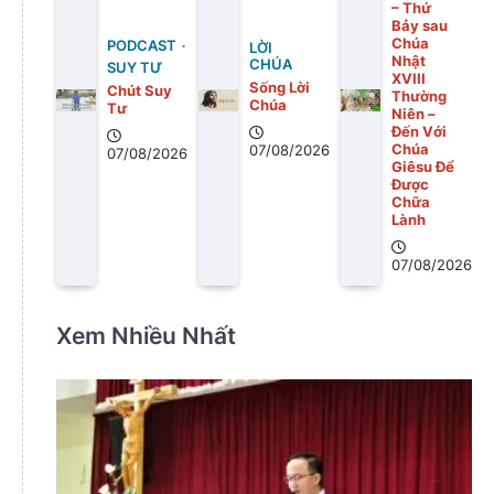
– Thứ
Bảy sau
Chúa
PODCAST
LỜI
Nhật
CHÚA
SUY TƯ
XVIII
Sống Lời
Chút Suy
Thường
Chúa
Tư
Niên –
Đến Với
Chúa
07/08/2026
07/08/2026
Giêsu Để
Được
Chữa
Lành
07/08/2026
Xem Nhiều Nhất