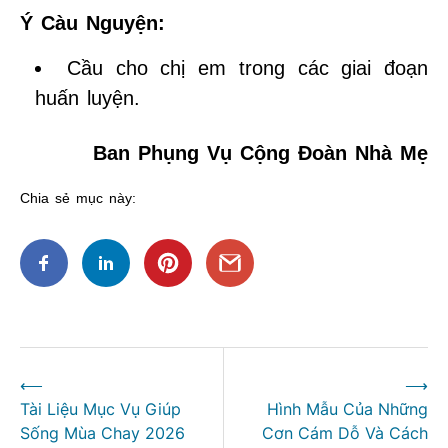
Ý Càu Nguyện:
Cầu cho chị em trong các giai đoạn
huấn luyện.
Ban Phụng Vụ Cộng Đoàn Nhà Mẹ
Chia sẻ mục này:
Điều
⟵
⟶
hướng
Tài Liệu Mục Vụ Giúp
Hình Mẫu Của Những
bài
Sống Mùa Chay 2026
Cơn Cám Dỗ Và Cách