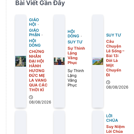
Bài Viết Gần Đây
GIÁO
HỘI
GIÁO
HỘI
PHẬN
SUY TƯ
DÒNG
HỘI
Câu
SUY TƯ
DÒNG
Chuyện
Sự Thinh
Lẽ Sống –
CHỨNG
Lặng
Bài 13:
NHÂN
Vâng
Ðời Là
ĐẠI HỘI
Phục
Một
HÀNH
Chuyến
HƯƠNG
Sự Thinh
Ði
ĐỨC MẸ
Lặng
LA VANG
Vâng
QUA CÁC
Phục
08/08/2026
THỜI KÌ
08/08/2026
LỜI
CHÚA
Suy Niệm
Lời Chúa