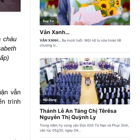
à cháu
sabeth
ấp)
uận vẫn
n trình