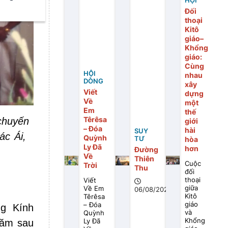
HỘI
Đối
thoại
Kitô
giáo–
Khổng
giáo:
Cùng
HỘI
nhau
DÒNG
xây
Viết
dựng
Về
một
Em
thế
Têrêsa
chuyến
giới
– Đóa
hài
SUY
ác Ái,
Quỳnh
TƯ
hòa
Ly Đã
hơn
Đường
Về
Thiên
Cuộc
Trời
Thu
đối
thoại
Viết
giữa
Về Em
06/08/2026
Kitô
Têrêsa
giáo
– Đóa
ng Kính
và
Quỳnh
Khổng
Ly Đã
năm sau