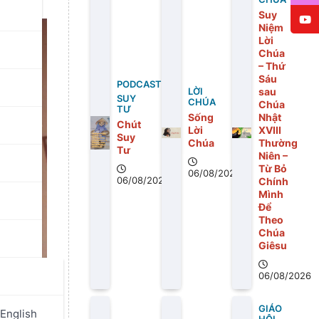
Suy
Niệm
Lời
Chúa
– Thứ
Sáu
PODCAST
sau
LỜI
SUY
CHÚA
Chúa
TƯ
Sống
Nhật
Chút
Lời
XVIII
Suy
Chúa
Thường
Tư
Niên –
Từ Bỏ
06/08/2026
06/08/2026
Chính
Mình
Để
Theo
Chúa
Giêsu
06/08/2026
GIÁO
English