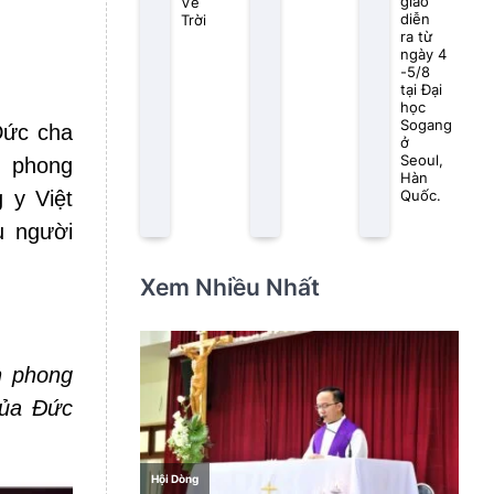
giáo
Về
diễn
Trời
ra từ
ngày 4
-5/8
tại Đại
học
Sogang
Đức cha
ở
Seoul,
h phong
Hàn
 y Việt
Quốc.
u người
Xem Nhiều Nhất
nh phong
của Đức