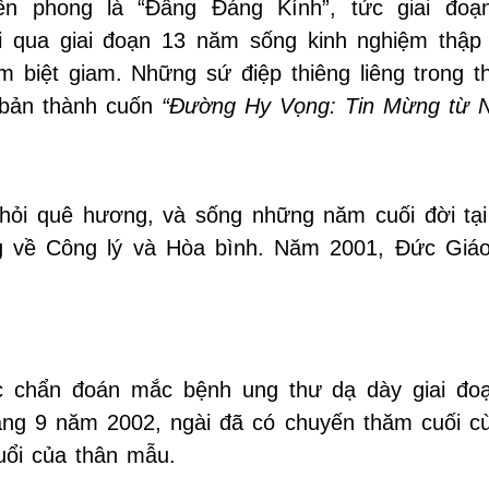
 phong là “Đấng Đáng Kính”, tức giai đoạn
 qua giai đoạn 13 năm sống kinh nghiệm thập 
m biệt giam. Những sứ điệp thiêng liêng trong t
 bản thành cuốn
“Đường Hy Vọng: Tin Mừng từ 
 khỏi quê hương, và sống những năm cuối đời tạ
ng về Công lý và Hòa bình. Năm 2001, Đức Giá
 chẩn đoán mắc bệnh ung thư dạ dày giai đoạ
áng 9 năm 2002, ngài đã có chuyến thăm cuối c
uổi của thân mẫu.