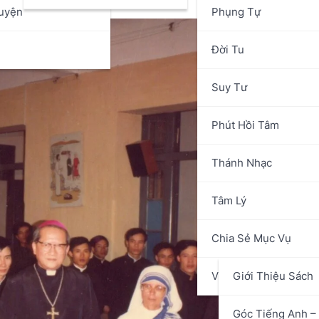
uyện
Phụng Tự
n
Đời Tu
Suy Tư
Phút Hồi Tâm
Thánh Nhạc
Tâm Lý
Chia Sẻ Mục Vụ
Văn Hóa Nghệ Thuật
Giới Thiệu Sách
Góc Tiếng Anh – 