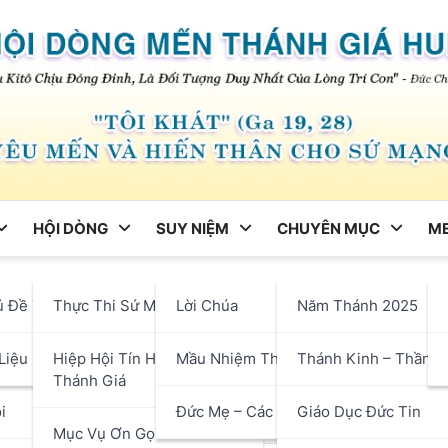
HỘI DÒNG
SUY NIỆM
CHUYÊN MỤC
ME
ng
ủ Đề Tháng
Thực Thi Sứ Mạng
Lời Chúa
Năm Thánh 2025
yện Cho Tiến Trình Phong
hận
Liệu
Hiệp Hội Tín Hữu Mến
Mầu Nhiệm Thánh Giá
Thánh Kinh – Thần H
n
Thánh Giá
i
Đức Mẹ – Các Thánh
Giáo Dục Đức Tin
Mục Vụ Ơn Gọi