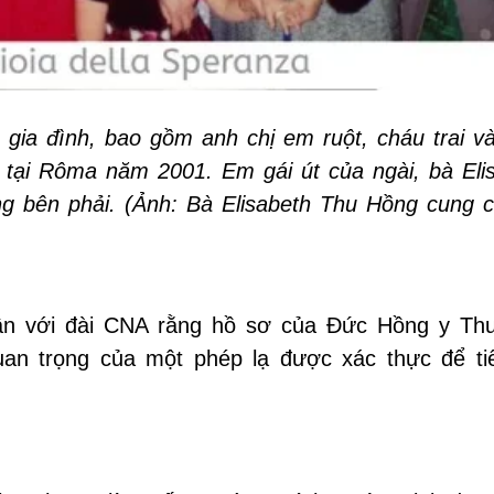
gia đình, bao gồm anh chị em ruột, cháu trai v
y tại Rôma năm 2001. Em gái út của ngài, bà Eli
g bên phải. (Ảnh: Bà Elisabeth Thu Hồng cung c
ận với đài CNA rằng hồ sơ của Đức Hồng y Th
n trọng của một phép lạ được xác thực để tiế