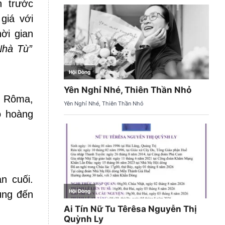
 trước
giá với
hời gian
Nhà Tù”
i Rôma,
o hoàng
n cuối.
ùng đến