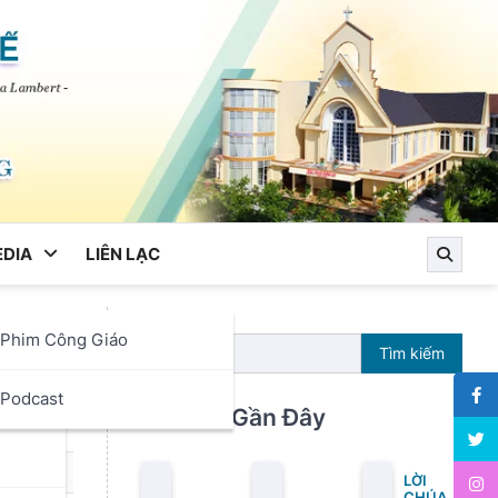
DIA
LIÊN LẠC
Phim Công Giáo
Tìm kiếm
ọc
Podcast
Bài Viết Gần Đây
LỜI
CHÚA