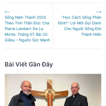
Điều
⟵
⟶
hướng
Sống Năm Thánh 2025
“Học Cách Sống Phân
bài
Theo Tinh Thần Đức Cha
Định”- Lời Mời Gọi Dành
viết
Pierre Lambert De La
Cho Người Sống Đời
Motte. Tháng 07. Bài 20.
Thánh Hiến
Giêsu – Nguồn Sức Mạnh
Bài Viết Gần Đây