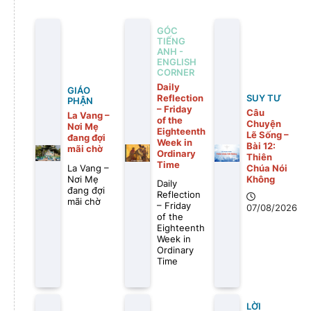
GÓC
TIẾNG
ANH -
ENGLISH
CORNER
Daily
GIÁO
Reflection
SUY TƯ
PHẬN
– Friday
Câu
La Vang –
of the
Chuyện
Nơi Mẹ
Eighteenth
Lẽ Sống –
đang đợi
Week in
Bài 12:
mãi chờ
Ordinary
Thiên
Time
Chúa Nói
La Vang –
Không
Nơi Mẹ
Daily
đang đợi
Reflection
mãi chờ
– Friday
07/08/2026
of the
Eighteenth
Week in
Ordinary
Time
LỜI