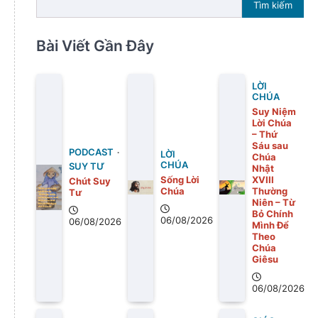
Tìm kiếm
Bài Viết Gần Đây
LỜI
CHÚA
Suy Niệm
Lời Chúa
– Thứ
Sáu sau
PODCAST
LỜI
Chúa
CHÚA
SUY TƯ
Nhật
Sống Lời
XVIII
Chút Suy
Chúa
Thường
Tư
Niên – Từ
Bỏ Chính
06/08/2026
06/08/2026
Mình Để
Theo
Chúa
Giêsu
06/08/2026