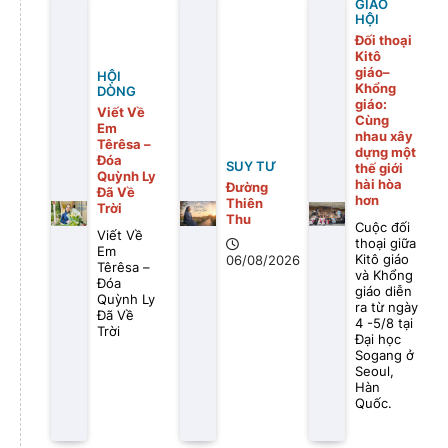
GIÁO
HỘI
Đối thoại
Kitô
giáo–
HỘI
Khổng
DÒNG
giáo:
Viết Về
Cùng
Em
nhau xây
Têrêsa –
dựng một
Đóa
SUY TƯ
thế giới
Quỳnh Ly
hài hòa
Đường
Đã Về
hơn
Thiên
Trời
Thu
Cuộc đối
Viết Về
thoại giữa
Em
Kitô giáo
06/08/2026
Têrêsa –
và Khổng
Đóa
giáo diễn
Quỳnh Ly
ra từ ngày
Đã Về
4 -5/8 tại
Trời
Đại học
Sogang ở
Seoul,
Hàn
Quốc.