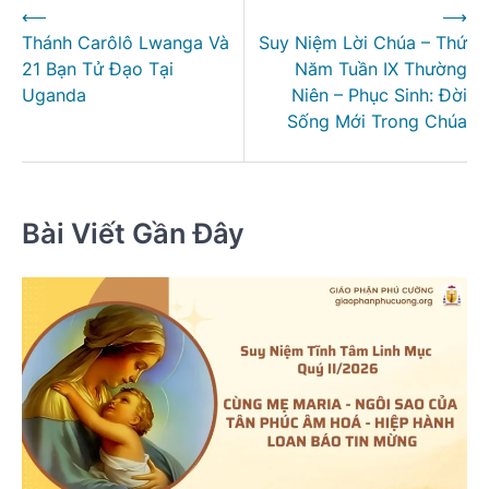
⟵
⟶
hướng
Thánh Carôlô Lwanga Và
Suy Niệm Lời Chúa – Thứ
bài
21 Bạn Tử Đạo Tại
Năm Tuần IX Thường
viết
Uganda
Niên – Phục Sinh: Đời
Sống Mới Trong Chúa
Bài Viết Gần Đây