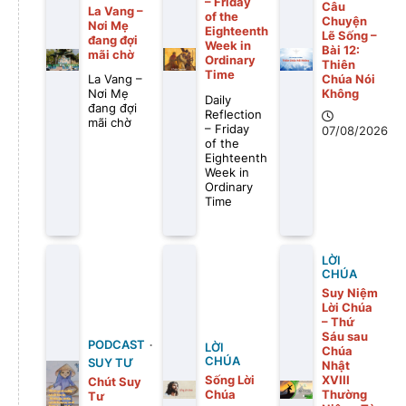
– Friday
Câu
La Vang –
of the
Chuyện
Nơi Mẹ
Eighteenth
Lẽ Sống –
đang đợi
Week in
Bài 12:
mãi chờ
Ordinary
Thiên
Time
Chúa Nói
La Vang –
Không
Nơi Mẹ
Daily
đang đợi
Reflection
mãi chờ
– Friday
07/08/2026
of the
Eighteenth
Week in
Ordinary
Time
LỜI
CHÚA
Suy Niệm
Lời Chúa
– Thứ
Sáu sau
PODCAST
LỜI
Chúa
CHÚA
SUY TƯ
Nhật
Sống Lời
XVIII
Chút Suy
Chúa
Thường
Tư