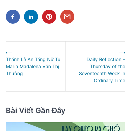
Điều
⟵
⟶
hướng
Thánh Lễ An Táng Nữ Tu
Daily Reflection –
bài
Maria Madalena Văn Thị
Thursday of the
viết
Thường
Seventeenth Week in
Ordinary Time
Bài Viết Gần Đây