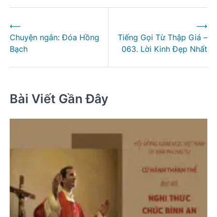
Điều
⟵
⟶
hướng
Chuyện ngắn: Đóa Hồng
Tiếng Gọi Từ Thập Giá –
bài
Bạch
063. Lời Kinh Đẹp Nhất
viết
Bài Viết Gần Đây