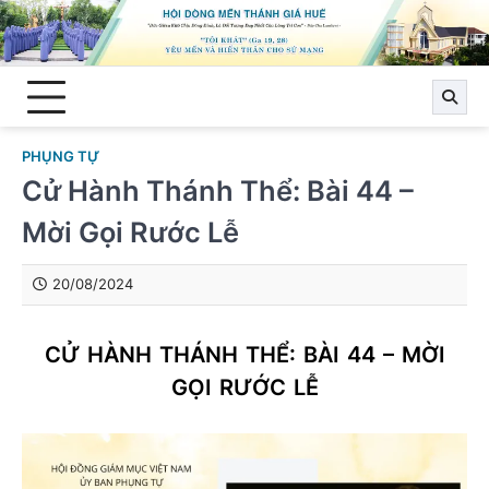
Skip
to
content
PHỤNG TỰ
Cử Hành Thánh Thể: Bài 44 –
Mời Gọi Rước Lễ
20/08/2024
CỬ HÀNH THÁNH THỂ: BÀI 44 – MỜI
GỌI RƯỚC LỄ