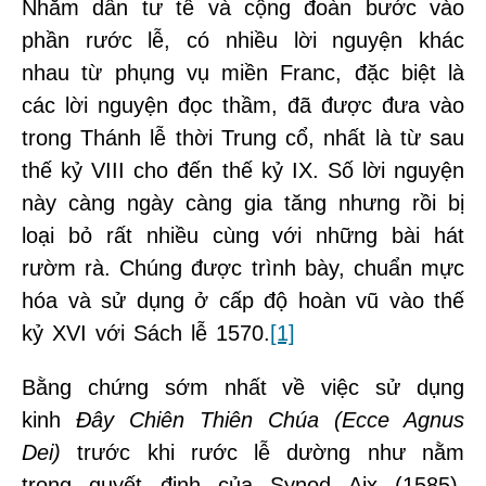
Nhằm dẫn tư tế và cộng đoàn bước vào
phần rước lễ, có nhiều lời nguyện khác
nhau từ phụng vụ miền Franc, đặc biệt là
các lời nguyện đọc thầm, đã được đưa vào
trong Thánh lễ thời Trung cổ, nhất là từ sau
thế kỷ VIII cho đến thế kỷ IX. Số lời nguyện
này càng ngày càng gia tăng nhưng rồi bị
loại bỏ rất nhiều cùng với những bài hát
rườm rà. Chúng được trình bày, chuẩn mực
hóa và sử dụng ở cấp độ hoàn vũ vào thế
kỷ XVI với Sách lễ 1570.
[1]
Bằng chứng sớm nhất về việc sử dụng
kinh
Đây Chiên Thiên Chúa (Ecce Agnus
Dei)
trước khi rước lễ dường như nằm
trong quyết định của Synod Aix (1585).