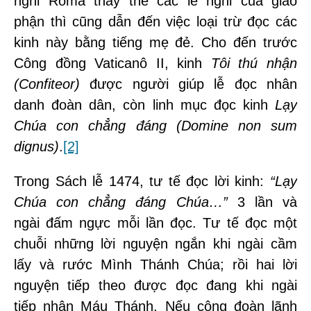
nghi Rôma thay thế các lễ nghi của giáo
phận thì cũng dẫn đến việc loại trừ đọc các
kinh này bằng tiếng mẹ đẻ. Cho đến trước
Công đồng Vaticanô II, kinh
Tôi thú nhận
(Confiteor)
được người giúp lễ đọc nhân
danh đoàn dân, còn linh mục đọc kinh
Lạy
Chúa con chẳng đáng (Domine non sum
dignus)
.
[2]
Trong Sách lễ 1474, tư tế đọc lời kinh:
“Lạy
Chúa con chẳng đáng Chúa…”
3 lần và
ngài đấm ngực mỗi lần đọc. Tư tế đọc một
chuỗi những lời nguyện ngắn khi ngài cầm
lấy và rước Mình Thánh Chúa; rồi hai lời
nguyện tiếp theo được đọc đang khi ngài
tiếp nhận Máu Thánh. Nếu cộng đoàn lãnh