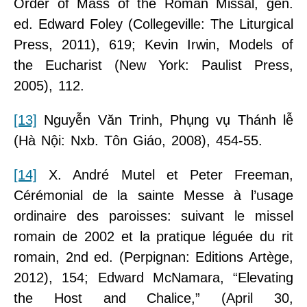
Order of Mass of the Roman Missal, gen.
ed. Edward Foley (Collegeville: The Liturgical
Press, 2011), 619; Kevin Irwin, Models of
the Eucharist (New York: Paulist Press,
2005), 112.
[13]
Nguyễn Văn Trinh, Phụng vụ Thánh lễ
(Hà Nội: Nxb. Tôn Giáo, 2008), 454-55.
[14]
X. André Mutel et Peter Freeman,
Cérémonial de la sainte Messe à l’usage
ordinaire des paroisses: suivant le missel
romain de 2002 et la pratique léguée du rit
romain, 2nd ed. (Perpignan: Editions Artège,
2012), 154; Edward McNamara, “Elevating
the Host and Chalice,” (April 30,