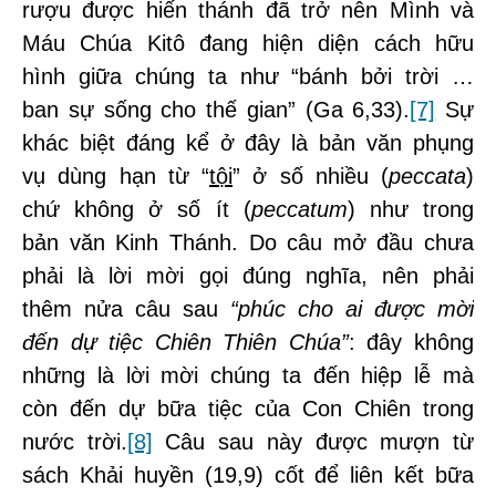
rượu được hiến thánh đã trở nên Mình và
Máu Chúa Kitô đang hiện diện cách hữu
hình giữa chúng ta như “bánh bởi trời …
ban sự sống cho thế gian” (Ga 6,33).
[7]
Sự
khác biệt đáng kể ở đây là bản văn phụng
vụ dùng hạn từ “
tội
” ở số nhiều (
peccata
)
chứ không ở số ít (
peccatum
) như trong
bản văn Kinh Thánh. Do câu mở đầu chưa
phải là lời mời gọi đúng nghĩa, nên phải
thêm nửa câu sau
“phúc cho ai được mời
đến dự tiệc Chiên Thiên Chúa”
: đây không
những là lời mời chúng ta đến hiệp lễ mà
còn đến dự bữa tiệc của Con Chiên trong
nước trời.
[8]
Câu sau này được mượn từ
sách Khải huyền (19,9) cốt để liên kết bữa