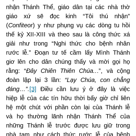
nhận Thánh Thể, giáo dân tại các nhà thờ
giáo xứ sẽ đọc kinh “Tôi thú nhận”
(
Confiteor
) y như phụng vụ các dòng tu hồi
thế kỷ XII-XIII và theo sau là công thức xá
giải như trong “Nghi thức cho bệnh nhân
rước lễ.” Đoạn tư tế cầm lấy Mình Thánh
giơ lên cho dân chúng thấy và mời gọi họ
rằng: “
Đây Chiên Thiên Chúa..
.”, và cộng
đoàn lập lại 3 lần:
“Lạy Chúa, con chẳng
đáng…”.
[3]
Điều cần lưu ý ở đây là việc
hiệp lễ của các tín hữu thời bấy giờ chỉ liên
hệ một chút với phần còn lại của Thánh lễ
và họ thường lãnh nhận Thánh Thể của
những Thánh lễ trước được lưu giữ trong
nhà tạm như cách thức rước lễ của bệnh