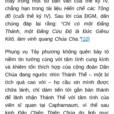
thấy trong một số bản văn của thế kỷ IV,
chẳng hạn trong tài liệu
Hiến chế các Tông
đồ
(cuối thế kỷ IV). Sau lời của ĐGM, dân
chúng đáp lại rằng:
“Chỉ có một Đấng
Thánh, một Đấng Cứu Độ là Đức Giêsu
Kitô, làm vinh quang Chúa Cha.”
[10]
Phụng vụ Tây phương không quên bày tỏ
niềm tin tưởng cùng với tâm tình cung kính
và khiêm tốn thích hợp của cộng đoàn Dân
Chúa đang ngước nhìn Thánh Thể – một bí
tích quá cao vời – họ cầu xin mình được
chữa lành, chỉ dám tiến tới gần bàn thánh
để lãnh nhận Thánh Thể với tâm tình của
viên sĩ quan tại Capharnaum, vì thế sau
kinh
Đây Chiên Thiên Chúa
do linh mục