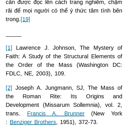
cần được đọc lên cách trang nghiêm, chậm
rãi để mọi người có thể ý thức tâm tình bên
trong.
[19]
_____
[1]
Lawrence J. Johnson, The Mystery of
Faith: A Study of the Structural Elements of
the Order of the Mass (Washington DC:
FDLC, NE, 2003), 109.
[2]
Joseph A. Jungmann, SJ, The Mass of
the Roman Rite: Its Origins and
Development (Missarum Sollemnia), vol. 2,
trans.
Francis A. Brunner
(New York
:
Benziger Brothers
, 1951), 372-73.