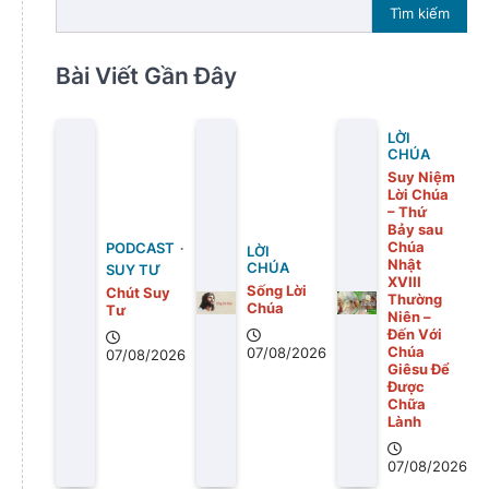
Tìm kiếm
Bài Viết Gần Đây
LỜI
CHÚA
Suy Niệm
Lời Chúa
– Thứ
Bảy sau
Chúa
PODCAST
LỜI
Nhật
CHÚA
SUY TƯ
XVIII
Sống Lời
Chút Suy
Thường
Chúa
Tư
Niên –
Đến Với
Chúa
07/08/2026
07/08/2026
Giêsu Để
Được
Chữa
Lành
07/08/2026