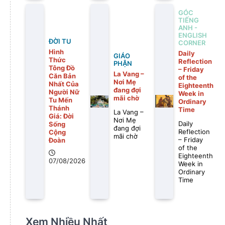
GÓC
TIẾNG
ANH -
ENGLISH
ĐỜI TU
CORNER
Hình
Daily
GIÁO
Thức
Reflection
PHẬN
Tông Đồ
– Friday
La Vang –
Căn Bản
of the
Nơi Mẹ
Nhất Của
Eighteenth
đang đợi
Người Nữ
Week in
mãi chờ
Tu Mến
Ordinary
Thánh
Time
La Vang –
Giá: Đời
Nơi Mẹ
Daily
Sống
đang đợi
Reflection
Cộng
mãi chờ
– Friday
Đoàn
of the
Eighteenth
07/08/2026
Week in
Ordinary
Time
Xem Nhiều Nhất