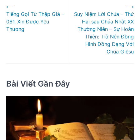
⟵
⟶
hướng
Tiếng Gọi Từ Thập Giá –
Suy Niệm Lời Chúa – Thứ
bài
061. Xin Được Yêu
Hai sau Chúa Nhật XX
viết
Thương
Thường Niên – Sự Hoàn
Thiện: Trở Nên Đồng
Hình Đồng Dạng Với
Chúa Giêsu
Bài Viết Gần Đây