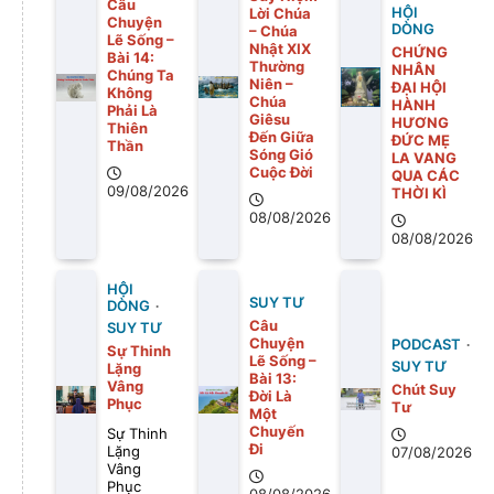
Câu
Lời Chúa
HỘI
Chuyện
DÒNG
– Chúa
Lẽ Sống –
Nhật XIX
CHỨNG
Bài 14:
Thường
NHÂN
Chúng Ta
Niên –
ĐẠI HỘI
Không
Chúa
HÀNH
Phải Là
Giêsu
HƯƠNG
Thiên
Đến Giữa
ĐỨC MẸ
Thần
Sóng Gió
LA VANG
Cuộc Đời
QUA CÁC
09/08/2026
THỜI KÌ
08/08/2026
08/08/2026
HỘI
SUY TƯ
DÒNG
Câu
SUY TƯ
Chuyện
PODCAST
Sự Thinh
Lẽ Sống –
SUY TƯ
Lặng
Bài 13:
Vâng
Chút Suy
Ðời Là
Phục
Tư
Một
Chuyến
Sự Thinh
Ði
Lặng
07/08/2026
Vâng
Phục