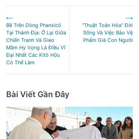
Điều
⟵
⟶
hướng
Bề Trên Dòng Phanxicô
“Thuật Toán Hóa” Đời
bài
Tại Thánh Địa: Ở Lại Giữa
Sống Và Việc Bảo Vệ
viết
Chiến Tranh Và Gieo
Phẩm Giá Con Người
Mầm Hy Vọng Là Điều Vĩ
Đại Nhất Các Kitô Hữu
Có Thể Làm
Bài Viết Gần Đây