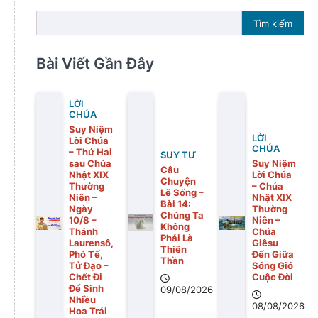
Tìm kiếm
Bài Viết Gần Đây
LỜI
CHÚA
Suy Niệm
LỜI
Lời Chúa
CHÚA
– Thứ Hai
SUY TƯ
sau Chúa
Suy Niệm
Câu
Nhật XIX
Lời Chúa
Chuyện
Thường
– Chúa
Lẽ Sống –
Niên –
Nhật XIX
Bài 14:
Ngày
Thường
Chúng Ta
10/8 –
Niên –
Không
Thánh
Chúa
Phải Là
Laurensô,
Giêsu
Thiên
Phó Tế,
Đến Giữa
Thần
Tử Đạo –
Sóng Gió
Chết Đi
Cuộc Đời
Để Sinh
09/08/2026
Nhiều
08/08/2026
Hoa Trái