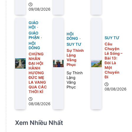
09/08/2026
GIÁO
HỘI
GIÁO
HỘI
PHẬN
SUY TƯ
DÒNG
HỘI
Câu
SUY TƯ
DÒNG
Chuyện
Sự Thinh
Lẽ Sống –
CHỨNG
Lặng
Bài 13:
NHÂN
Vâng
Ðời Là
ĐẠI HỘI
Phục
Một
HÀNH
Chuyến
HƯƠNG
Sự Thinh
Ði
ĐỨC MẸ
Lặng
LA VANG
Vâng
QUA CÁC
Phục
08/08/2026
THỜI KÌ
08/08/2026
Xem Nhiều Nhất