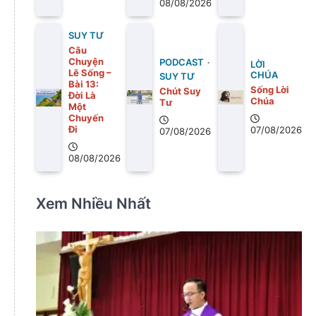
08/08/2026
SUY TƯ
Câu
Chuyện
PODCAST
LỜI
Lẽ Sống –
CHÚA
SUY TƯ
Bài 13:
Sống Lời
Chút Suy
Ðời Là
Chúa
Tư
Một
Chuyến
Ði
07/08/2026
07/08/2026
08/08/2026
Xem Nhiều Nhất