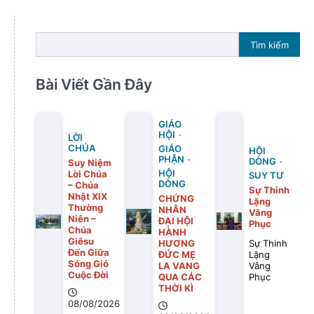
Tìm kiếm
Bài Viết Gần Đây
GIÁO
HỘI
LỜI
CHÚA
GIÁO
HỘI
PHẬN
DÒNG
Suy Niệm
Lời Chúa
HỘI
SUY TƯ
DÒNG
– Chúa
Sự Thinh
Nhật XIX
CHỨNG
Lặng
Thường
NHÂN
Vâng
Niên –
ĐẠI HỘI
Phục
Chúa
HÀNH
Giêsu
HƯƠNG
Sự Thinh
Đến Giữa
ĐỨC MẸ
Lặng
Sóng Gió
LA VANG
Vâng
Cuộc Đời
QUA CÁC
Phục
THỜI KÌ
08/08/2026