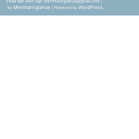
Email Ban Biên tập: menthanhgiahue@gmail.com |
Menthanhgiahue
WordPress
by
| Powered by
.