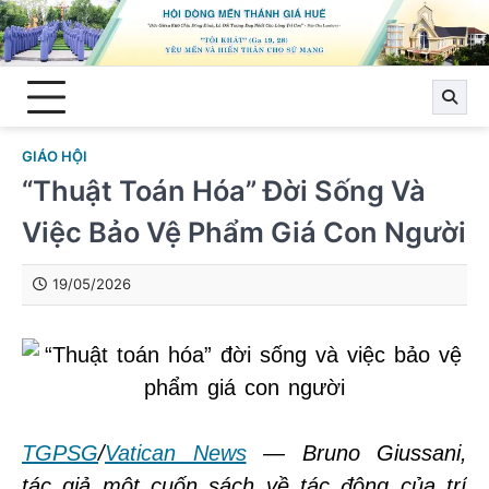
Skip
to
content
GIÁO HỘI
“Thuật Toán Hóa” Đời Sống Và
Việc Bảo Vệ Phẩm Giá Con Người
19/05/2026
TGPSG
/
Vatican News
— Bruno Giussani,
tác giả một cuốn sách về tác động của trí