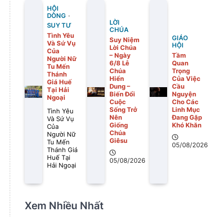
HỘI
DÒNG
LỜI
SUY TƯ
CHÚA
Tình Yêu
GIÁO
Suy Niệm
Và Sứ Vụ
HỘI
Lời Chúa
Của
– Ngày
Tầm
Người Nữ
6/8 Lễ
Quan
Tu Mến
Chúa
Trọng
Thánh
Hiển
Của Việc
Giá Huế
Dung –
Cầu
Tại Hải
Biến Đổi
Nguyện
Ngoại
Cuộc
Cho Các
Sống Trở
Linh Mục
Tình Yêu
Nên
Đang Gặp
Và Sứ Vụ
Giống
Khó Khăn
Của
Chúa
Người Nữ
Giêsu
Tu Mến
05/08/2026
Thánh Giá
Huế Tại
05/08/2026
Hải Ngoại
Xem Nhiều Nhất