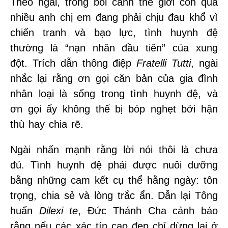
Theo ngài, trong bối cảnh thế giới còn quá
nhiều anh chị em đang phải chịu đau khổ vì
chiến tranh và bạo lực, tình huynh đệ
thường là “nạn nhân đầu tiên” của xung
đột. Trích dẫn thông điệp
Fratelli Tutti
, ngài
nhắc lại rằng ơn gọi căn bản của gia đình
nhân loại là sống trong tình huynh đệ, và
ơn gọi ấy không thể bị bóp nghẹt bởi hận
thù hay chia rẽ.
Ngài nhấn mạnh rằng lời nói thôi là chưa
đủ. Tình huynh đệ phải được nuôi dưỡng
bằng những cam kết cụ thể hằng ngày: tôn
trọng, chia sẻ và lòng trắc ẩn. Dẫn lại Tông
huấn
Dilexi te
, Đức Thánh Cha cảnh báo
rằng nếu các xác tín cao đẹp chỉ dừng lại ở