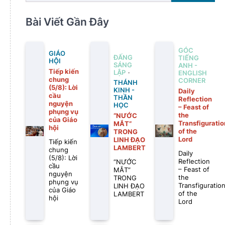
Bài Viết Gần Đây
GÓC
GIÁO
ĐẤNG
TIẾNG
HỘI
SÁNG
ANH -
Tiếp kiến
LẬP
ENGLISH
chung
CORNER
THÁNH
(5/8): Lời
KINH -
Daily
cầu
THẦN
Reflection
nguyện
HỌC
– Feast of
phụng vụ
the
“NƯỚC
của Giáo
Transfiguratio
MẮT”
hội
of the
TRONG
Lord
LINH ĐẠO
Tiếp kiến
LAMBERT
chung
Daily
(5/8): Lời
Reflection
“NƯỚC
cầu
– Feast of
MẮT”
nguyện
the
TRONG
phụng vụ
Transfiguratio
LINH ĐẠO
của Giáo
of the
LAMBERT
hội
Lord