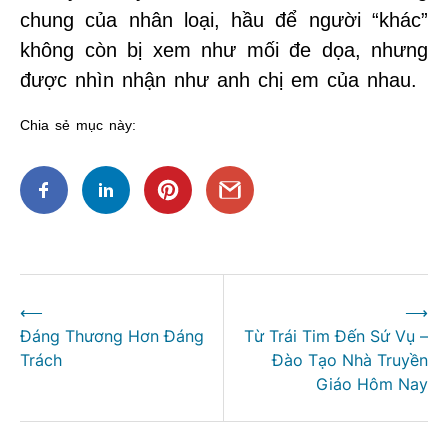
chung của nhân loại, hầu để người “khác”
không còn bị xem như mối đe dọa, nhưng
được nhìn nhận như anh chị em của nhau.
Chia sẻ mục này:
Điều
⟵
⟶
hướng
Đáng Thương Hơn Đáng
Từ Trái Tim Đến Sứ Vụ –
bài
Trách
Đào Tạo Nhà Truyền
viết
Giáo Hôm Nay