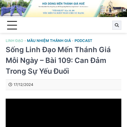
Skip
to
content
LINH ĐẠO
MẦU NHIỆM THÁNH GIÁ
PODCAST
Sống Linh Đạo Mến Thánh Giá
Mỗi Ngày – Bài 109: Can Đảm
Trong Sự Yếu Đuối
17/12/2024