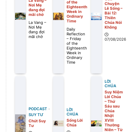
La Vang –
of the
Chuyện
Nơi Mẹ
Eighteenth
Lẽ Sống –
đang đợi
Week in
Bài 12:
mãi chờ
Ordinary
Thiên
Time
Chúa Nói
La Vang –
Không
Nơi Mẹ
Daily
đang đợi
Reflection
mãi chờ
– Friday
07/08/2026
of the
Eighteenth
Week in
Ordinary
Time
LỜI
CHÚA
Suy Niệm
Lời Chúa
– Thứ
Sáu sau
PODCAST
LỜI
Chúa
CHÚA
SUY TƯ
Nhật
Sống Lời
XVIII
Chút Suy
Chúa
Thường
Tư
Niên – Từ