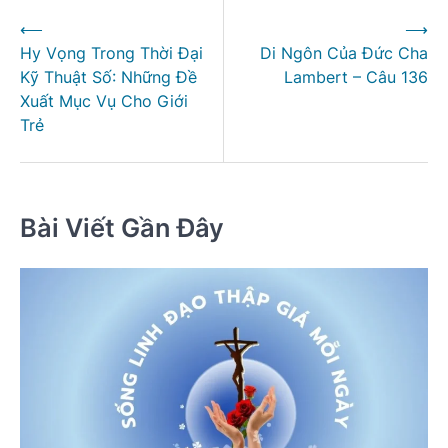
Điều
⟵
⟶
hướng
Hy Vọng Trong Thời Đại
Di Ngôn Của Đức Cha
bài
Kỹ Thuật Số: Những Đề
Lambert – Câu 136
viết
Xuất Mục Vụ Cho Giới
Trẻ
Bài Viết Gần Đây