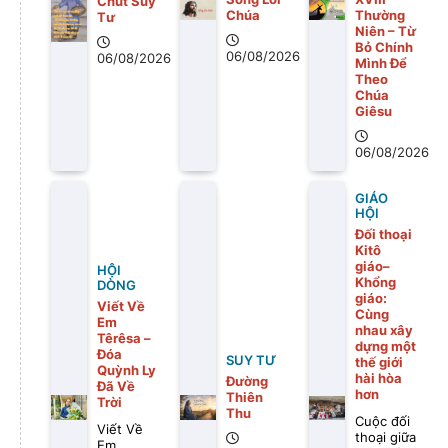
Chút Suy
Chúa
Thường
Tư
Niên – Từ
Bỏ Chính
06/08/2026
06/08/2026
Mình Để
Theo
Chúa
Giêsu
06/08/2026
GIÁO
HỘI
Đối thoại
Kitô
giáo–
HỘI
Khổng
DÒNG
giáo:
Viết Về
Cùng
Em
nhau xây
Têrêsa –
dựng một
Đóa
SUY TƯ
thế giới
Quỳnh Ly
hài hòa
Đường
Đã Về
hơn
Thiên
Trời
Thu
Cuộc đối
Viết Về
thoại giữa
Em