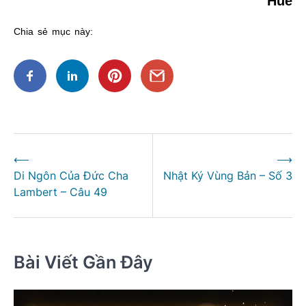
Huế
Chia sẻ mục này:
Điều
⟵
⟶
hướng
Di Ngôn Của Đức Cha
Nhật Ký Vùng Bản – Số 3
bài
Lambert – Câu 49
viết
Bài Viết Gần Đây