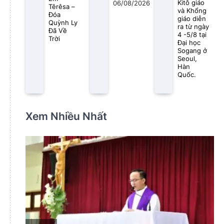
Kitô giáo
06/08/2026
Têrêsa –
và Khổng
Đóa
giáo diễn
Quỳnh Ly
ra từ ngày
Đã Về
4 -5/8 tại
Trời
Đại học
Sogang ở
Seoul,
Hàn
Quốc.
Xem Nhiều Nhất