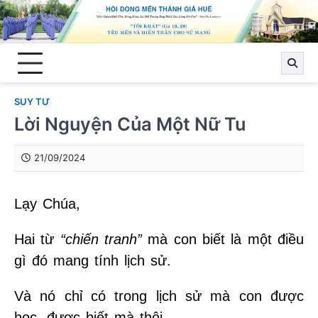
Skip
to
content
SUY TƯ
Lời Nguyện Của Một Nữ Tu
21/09/2024
Lạy Chúa,
Hai từ
“chiến tranh”
mà con biết là một điều
gì đó mang tính lịch sử.
Và nó chỉ có trong lịch sử mà con được
học, được biết mà thôi.