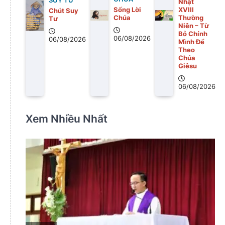
SUY TƯ
Nhật
Sống Lời
XVIII
Chút Suy
Chúa
Thường
Tư
Niên – Từ
Bỏ Chính
06/08/2026
06/08/2026
Mình Để
Theo
Chúa
Giêsu
06/08/2026
Xem Nhiều Nhất