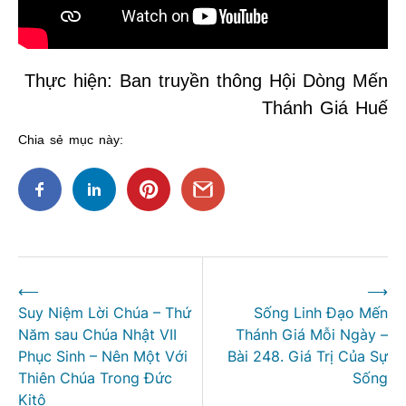
Thực hiện: Ban truyền thông Hội Dòng Mến
Thánh Giá Huế
Chia sẻ mục này:
Điều
⟵
⟶
hướng
Suy Niệm Lời Chúa – Thứ
Sống Linh Đạo Mến
bài
Năm sau Chúa Nhật VII
Thánh Giá Mỗi Ngày –
viết
Phục Sinh – Nên Một Với
Bài 248. Giá Trị Của Sự
Thiên Chúa Trong Đức
Sống
Kitô