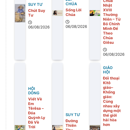
Chúa
CHÚA
SUY TƯ
Nhật
Sống Lời
XVIII
Chút Suy
Chúa
Thường
Tư
Niên – Từ
Bỏ Chính
06/08/2026
06/08/2026
Mình Để
Theo
Chúa
Giêsu
06/08/2026
GIÁO
HỘI
Đối thoại
Kitô
giáo–
HỘI
Khổng
DÒNG
giáo:
Viết Về
Cùng
Em
nhau xây
Têrêsa –
dựng một
Đóa
SUY TƯ
thế giới
Quỳnh Ly
hài hòa
Đường
Đã Về
hơn
Thiên
Trời