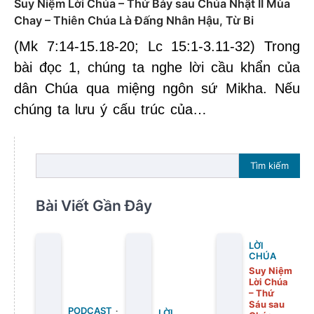
Suy Niệm Lời Chúa – Thứ Bảy sau Chúa Nhật II Mùa
Chay – Thiên Chúa Là Đấng Nhân Hậu, Từ Bi
(Mk 7:14-15.18-20; Lc 15:1-3.11-32) Trong
bài đọc 1, chúng ta nghe lời cầu khẩn của
dân Chúa qua miệng ngôn sứ Mikha. Nếu
chúng ta lưu ý cấu trúc của…
Tìm kiếm
Bài Viết Gần Đây
LỜI
CHÚA
Suy Niệm
Lời Chúa
– Thứ
Sáu sau
PODCAST
LỜI