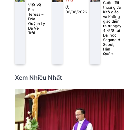
Thu
Cuộc đối
Viết Về
thoại giữa
Em
Kitô giáo
06/08/2026
Têrêsa –
và Khổng
Đóa
giáo diễn
Quỳnh Ly
ra từ ngày
Đã Về
4 -5/8 tại
Trời
Đại học
Sogang ở
Seoul,
Hàn
Quốc.
Xem Nhiều Nhất