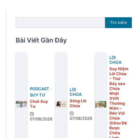
Tìm kiếm
Bài Viết Gần Đây
LỜI
CHÚA
Suy Niệm
Lời Chúa
– Thứ
Bảy sau
Chúa
PODCAST
LỜI
Nhật
CHÚA
SUY TƯ
XVIII
Sống Lời
Chút Suy
Thường
Chúa
Tư
Niên –
Đến Với
Chúa
07/08/2026
07/08/2026
Giêsu Để
Được
Chữa
Lành