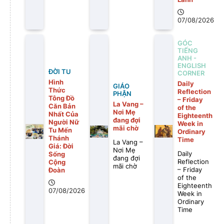
07/08/2026
GÓC
TIẾNG
ANH -
ENGLISH
ĐỜI TU
CORNER
Hình
Daily
GIÁO
Thức
Reflection
PHẬN
Tông Đồ
– Friday
La Vang –
Căn Bản
of the
Nơi Mẹ
Nhất Của
Eighteenth
đang đợi
Người Nữ
Week in
mãi chờ
Tu Mến
Ordinary
Thánh
Time
La Vang –
Giá: Đời
Nơi Mẹ
Daily
Sống
đang đợi
Reflection
Cộng
mãi chờ
– Friday
Đoàn
of the
Eighteenth
07/08/2026
Week in
Ordinary
Time