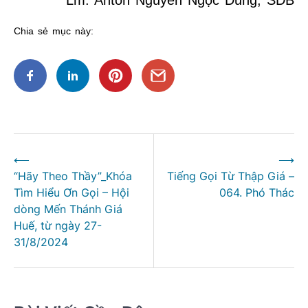
Lm. Antôn Nguyễn Ngọc Dũng, SDB
Chia sẻ mục này:
Điều
⟵
⟶
hướng
“Hãy Theo Thầy”_Khóa
Tiếng Gọi Từ Thập Giá –
bài
Tìm Hiểu Ơn Gọi – Hội
064. Phó Thác
viết
dòng Mến Thánh Giá
Huế, từ ngày 27-
31/8/2024