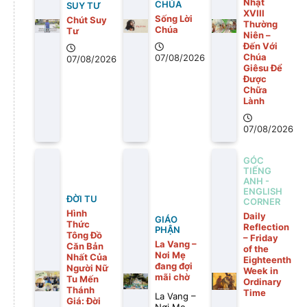
Nhật
CHÚA
SUY TƯ
XVIII
Sống Lời
Chút Suy
Thường
Chúa
Tư
Niên –
Đến Với
Chúa
07/08/2026
07/08/2026
Giêsu Để
Được
Chữa
Lành
07/08/2026
GÓC
TIẾNG
ANH -
ENGLISH
ĐỜI TU
CORNER
Hình
Daily
GIÁO
Thức
Reflection
PHẬN
Tông Đồ
– Friday
La Vang –
Căn Bản
of the
Nơi Mẹ
Nhất Của
Eighteenth
đang đợi
Người Nữ
Week in
mãi chờ
Tu Mến
Ordinary
Thánh
Time
La Vang –
Giá: Đời