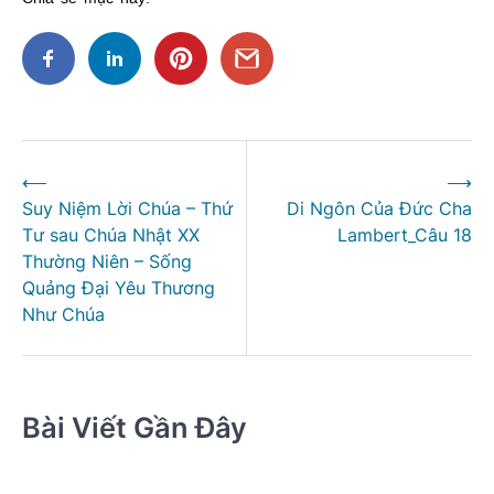
Điều
⟵
⟶
hướng
Suy Niệm Lời Chúa – Thứ
Di Ngôn Của Đức Cha
bài
Tư sau Chúa Nhật XX
Lambert_Câu 18
viết
Thường Niên – Sống
Quảng Đại Yêu Thương
Như Chúa
Bài Viết Gần Đây