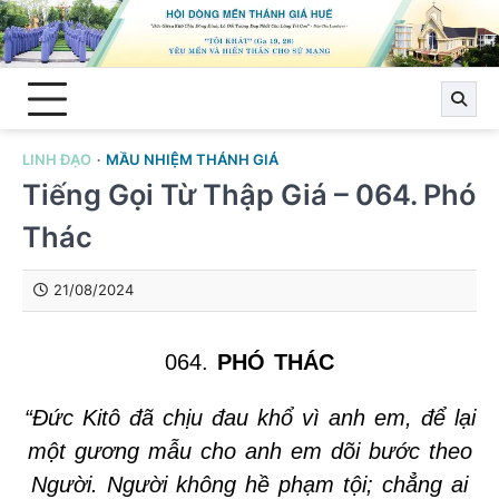
Skip
to
content
LINH ĐẠO
MẦU NHIỆM THÁNH GIÁ
Tiếng Gọi Từ Thập Giá – 064. Phó
Thác
21/08/2024
064.
PHÓ THÁC
“Đức Kitô đã chịu đau khổ vì anh em, để lại
một gương mẫu cho anh em dõi bước theo
Người. Người không hề phạm tội; chẳng ai