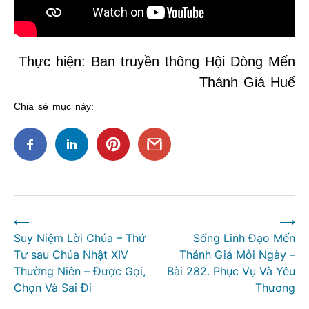
Thực hiện: Ban truyền thông Hội Dòng Mến
Thánh Giá Huế
Chia sẻ mục này:
Điều
⟵
⟶
hướng
Suy Niệm Lời Chúa – Thứ
Sống Linh Đạo Mến
bài
Tư sau Chúa Nhật XIV
Thánh Giá Mỗi Ngày –
viết
Thường Niên – Được Gọi,
Bài 282. Phục Vụ Và Yêu
Chọn Và Sai Đi
Thương