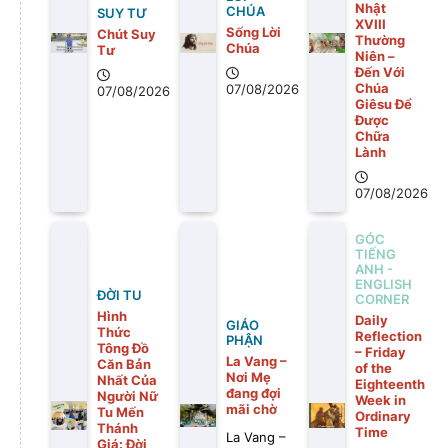
Nhật
CHÚA
SUY TƯ
XVIII
Sống Lời
Chút Suy
Thường
Chúa
Tư
Niên –
Đến Với
Chúa
07/08/2026
07/08/2026
Giêsu Để
Được
Chữa
Lành
07/08/2026
GÓC
TIẾNG
ANH -
ENGLISH
ĐỜI TU
CORNER
Hình
Daily
GIÁO
Thức
Reflection
PHẬN
Tông Đồ
– Friday
La Vang –
Căn Bản
of the
Nơi Mẹ
Nhất Của
Eighteenth
đang đợi
Người Nữ
Week in
mãi chờ
Tu Mến
Ordinary
Thánh
Time
La Vang –
Giá: Đời