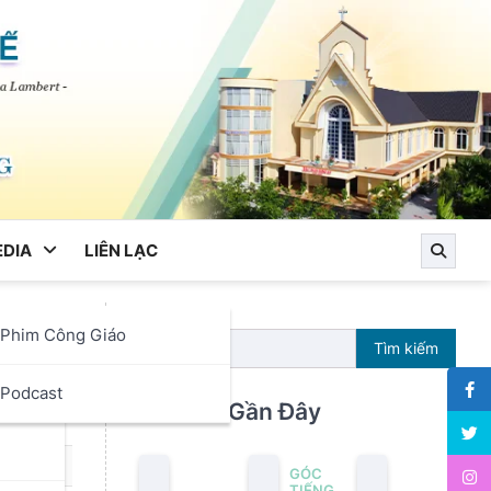
DIA
LIÊN LẠC
Phim Công Giáo
ạng
Tìm kiếm
ọc
Podcast
Bài Viết Gần Đây
GÓC
TIẾNG