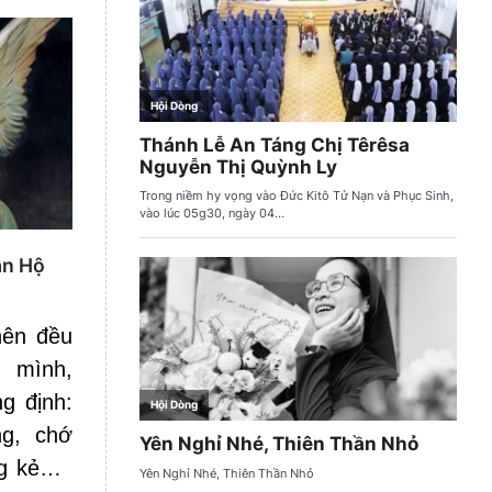
ần Hộ
nên đều
ữ mình,
g định:
g, chớ
ng kẻ…