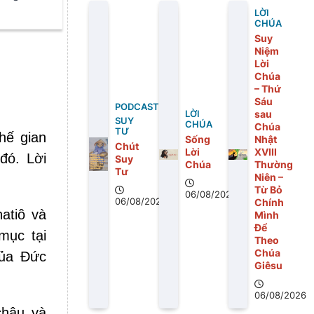
LỜI
CHÚA
Suy
Niệm
Lời
Chúa
– Thứ
Sáu
PODCAST
sau
LỜI
SUY
CHÚA
Chúa
TƯ
hế gian
Sống
Nhật
Chút
Lời
XVIII
đó. Lời
Suy
Chúa
Thường
Tư
Niên –
Từ Bỏ
06/08/2026
06/08/2026
Chính
atiô và
Mình
Để
mục tại
Theo
Chúa
của Đức
Giêsu
06/08/2026
châu và