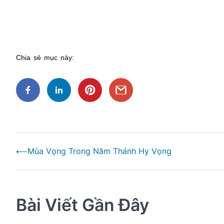
Chia sẻ mục này:
Điều
⟵
Mùa Vọng Trong Năm Thánh Hy Vọng
hướng
bài
viết
Bài Viết Gần Đây