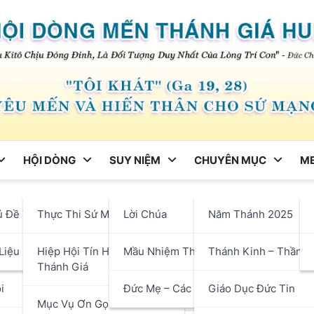
HỘI DÒNG
SUY NIỆM
CHUYÊN MỤC
ME
ng
ủ Đề Tháng
Thực Thi Sứ Mạng
Lời Chúa
Năm Thánh 2025
icô Xavie, Linh Mục, Bổn M
hận
Liệu
Hiệp Hội Tín Hữu Mến
Mầu Nhiệm Thánh Giá
Thánh Kinh – Thần H
Thánh Giá
i
Đức Mẹ – Các Thánh
Giáo Dục Đức Tin
Mục Vụ Ơn Gọi