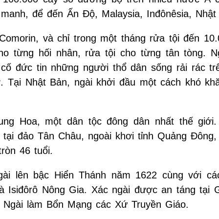
manh, để đến Ấn Độ, Malaysia, Inđônêsia, Nhật
Comorin, và chỉ trong một tháng rửa tội đến 10.
 cho từng hối nhân, rửa tội cho từng tân tòng. N
 cố đức tin những người thổ dân sống rải rác tr
ỡ. Tại Nhật Bản, ngài khởi đầu một cách khó kh
ng Hoa, một dân tộc đông dân nhất thế giới
c tại đảo Tân Châu, ngoài khơi tỉnh Quảng Đông, 
òn 46 tuổi.
ài lên bậc Hiển Thánh năm 1622 cùng với cá
 và Isiđôrô Nông Gia. Xác ngài được an táng tại
 Ngài làm Bổn Mạng các Xứ Truyền Giáo.