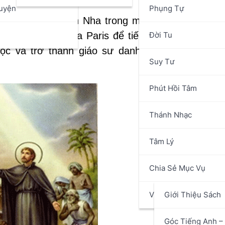
uyện
Phụng Tự
Basques, Tây Ban Nha trong một gia đình quyền q
n
Đời Tu
ha mẹ gửi cậu qua Paris để tiếp tục công việc đè
c và trở thành giáo sư danh tiếng tại Pháp, m
Suy Tư
Phút Hồi Tâm
Thánh Nhạc
Tâm Lý
Chia Sẻ Mục Vụ
Văn Hóa Nghệ Thuật
Giới Thiệu Sách
Góc Tiếng Anh – 