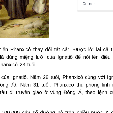
Corner
n Phanxicô thay đổi tất cả: “Ðược lời lãi cả t
 dùng miệng lưỡi của Ignatiô để nói lên điều 
hanxicô 23 tuổi.
a Ignatiô. Năm 28 tuổi, Phanxicô cùng với Ign
ông đồ. Năm 31 tuổi, Phanxicô thụ phong linh 
tàu đi truyền giáo ở vùng Đông Á, theo lệnh 
g 100.000 cây số đường bộ trên nhiều nước Á 