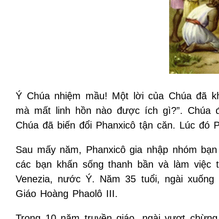
Ý Chúa nhiệm mầu! Một lời của Chúa đã khiế
mà mất linh hồn nào được ích gì?”. Chúa đã
Chúa đã biến đổi Phanxicô tận căn. Lúc đó P
Sau mấy năm, Phanxicô gia nhập nhóm bạn củ
các bạn khấn sống thanh bần và làm việc t
Venezia, nước Ý. Năm 35 tuổi, ngài xuống 
Giáo Hoàng Phaolô III.
Trong 10 năm truyền giáo, ngài vượt chừn