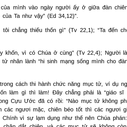
của mình vào ngày người ấy ở giữa đàn chiên
 của Ta như vậy” (Ed 34,12)”.
tôi chẳng thiếu thốn gì” (Tv 22,1); “Ta đến ch
y khốn, vì có Chúa ở cùng” (Tv 22,4); Người l
 tử nhân lành “hi sinh mạng sống mình cho đàn
trong cách thi hành chức năng mục tử, ví dụ ng
ốn làm gì thì làm! Đây chẳng phải là “giáo sĩ t
rong Cựu Ước đã có rồi: “Nào mục tử không ph
 các ngươi mặc, chiên béo tốt thì các ngươi gi
4). Chính vì sự lạm dụng như thế nên Chúa phán:
g chăn dắt chiên, và các mục tử sẽ không còn