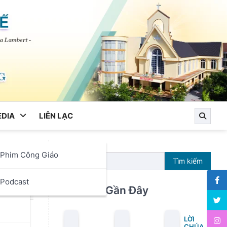
DIA
LIÊN LẠC
Phim Công Giáo
Tìm kiếm
ọc
Podcast
Bài Viết Gần Đây
LỜI
CHÚA