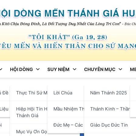
HỘI DÒNG
SUY NIỆM
CHUYÊN MỤC
ME
ng
ủ Đề Tháng
Thực Thi Sứ Mạng
Lời Chúa
Năm Thánh 2025
hận
Liệu
Hiệp Hội Tín Hữu Mến
Mầu Nhiệm Thánh Giá
Thánh Kinh – Thần H
Thánh Giá
i
Đức Mẹ – Các Thánh
Giáo Dục Đức Tin
Mục Vụ Ơn Gọi