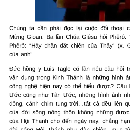
Chúng ta cần phải đọc lại cuộc đối thoại 
Mừng Gioan. Ba lần Chúa Giêsu hỏi Phêrô: 
Phêrô: “Hãy chăn dắt chiên của Thầy” (x. 
của anh”.
Đức hồng y Luis Tagle có lần nêu câu hỏi t
vận dụng trong Kinh Thánh là những hình ả
công nghệ hiện nay có thể hiểu được? Câu 
Ước cũng như Tân Ước, những hình ảnh như 
đồng, cánh chim tung trời…tất cả đều liên 
của đời sống nông thôn không những được
của Hội Thánh cho đến ngày nay, chẳng hạn
đời sống Hội Thánh như đàn chiên, mục t