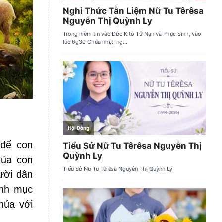
 để con
của con
ười dân
ảnh mục
húa với