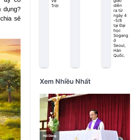
giáo
Về
diễn
Trời
m dụng?
ra từ
ngày 4
chia sẻ
-5/8
tại Đại
học
Sogang
ở
Seoul,
Hàn
Quốc.
Xem Nhiều Nhất