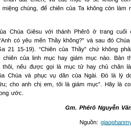
ỏi miệng chúng, để chiên của Ta không còn làm 
của Chúa Giêsu với thánh Phêrô ở trang cuối 
“Anh có yêu mến Thầy không?” và sau đó Chúa 
Ga 21 15-19). “Chiên của Thầy” chứ không phải
 chiên của linh mục hay giám mục nào. Bản th
thôi, nếu được gọi là mục tử hay chủ chăn l
a Chúa và phục vụ dân của Ngài. Đó là lý d
hữu; cho anh chị em, tôi là giám mục”. Hãy là c
mong ước.
Gm. Phêrô Nguyễn Vă
Nguồn:
giaophanmy