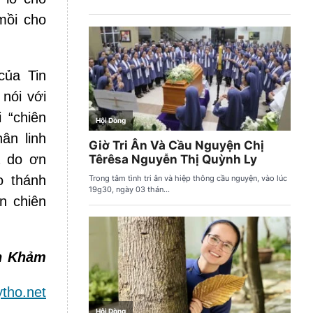
mồi cho
của Tin
nói với
 “chiên
ân linh
à do ơn
o thánh
on chiên
n Khảm
tho.net