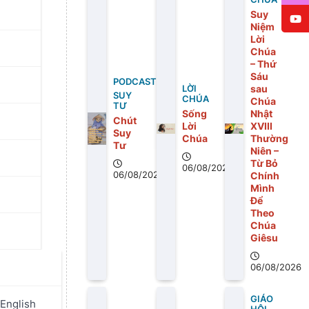
Suy
Niệm
Lời
Chúa
– Thứ
Sáu
PODCAST
sau
LỜI
SUY
CHÚA
Chúa
TƯ
Sống
Nhật
Chút
Lời
XVIII
Suy
Chúa
Thường
Tư
Niên –
Từ Bỏ
06/08/2026
06/08/2026
Chính
Mình
Để
Theo
Chúa
Giêsu
06/08/2026
GIÁO
English