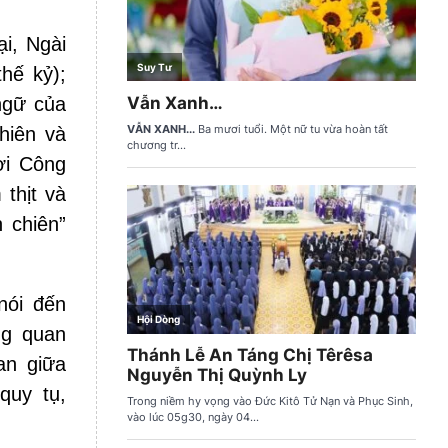
i, Ngài
hế kỷ);
ngữ của
hiên và
ời Công
 thịt và
 chiên”
nói đến
ng quan
an giữa
quy tụ,