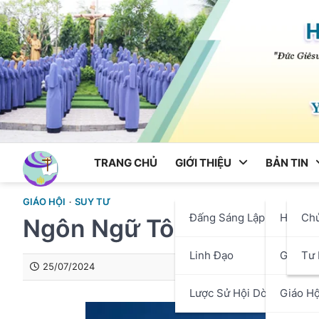
Skip
to
content
TRANG CHỦ
GIỚI THIỆU
BẢN TIN
GIÁO HỘI
SUY TƯ
Đấng Sáng Lập
Hội Dò
Ch
Ngôn Ngữ Tôn Giáo
Linh Đạo
Giáo P
Tư 
25/07/2024
Lược Sử Hội Dòng
Giáo Hộ