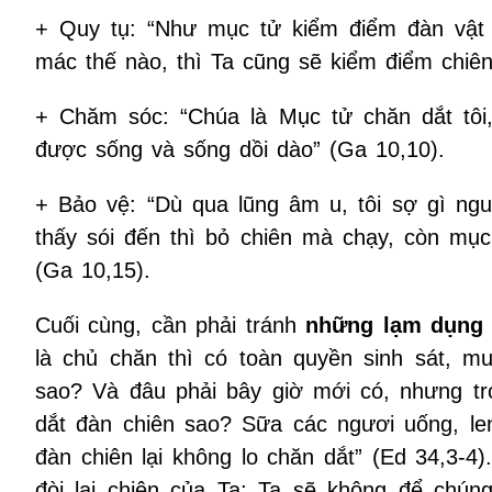
+ Quy tụ: “Như mục tử kiểm điểm đàn vật 
mác thế nào, thì Ta cũng sẽ kiểm điểm chiên
+ Chăm sóc: “Chúa là Mục tử chăn dắt tôi, 
được sống và sống dồi dào” (Ga 10,10).
+ Bảo vệ: “Dù qua lũng âm u, tôi sợ gì ngu
thấy sói đến thì bỏ chiên mà chạy, còn mục
(Ga 10,15).
Cuối cùng, cần phải tránh
những lạm dụng
là chủ chăn thì có toàn quyền sinh sát, mu
sao? Và đâu phải bây giờ mới có, nhưng t
dắt đàn chiên sao? Sữa các ngươi uống, len
đàn chiên lại không lo chăn dắt” (Ed 34,3-
đòi lại chiên của Ta; Ta sẽ không để chún