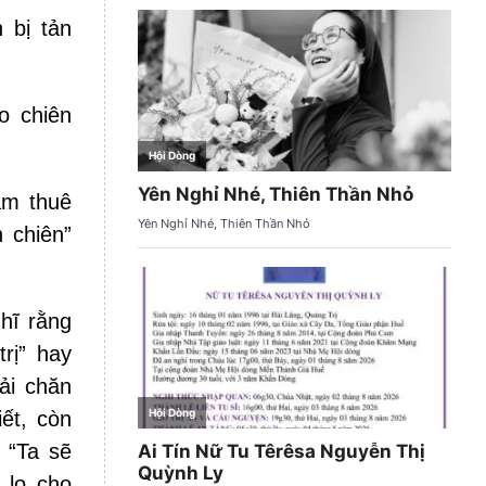
 bị tản
o chiên
àm thuê
 chiên”
hĩ rằng
rị” hay
ải chăn
ết, còn
 “Ta sẽ
 lo cho