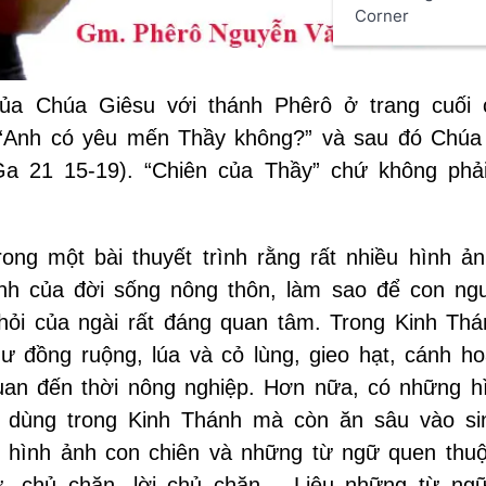
Corner
của Chúa Giêsu với thánh Phêrô ở trang cuối 
“Anh có yêu mến Thầy không?” và sau đó Chúa 
Ga 21 15-19). “Chiên của Thầy” chứ không phải
rong một bài thuyết trình rằng rất nhiều hình ả
nh của đời sống nông thôn, làm sao để con ngư
hỏi của ngài rất đáng quan tâm. Trong Kinh Th
đồng ruộng, lúa và cỏ lùng, gieo hạt, cánh ho
quan đến thời nông nghiệp. Hơn nữa, có những h
 dùng trong Kinh Thánh mà còn ăn sâu vào si
 hình ảnh con chiên và những từ ngữ quen thuộ
ử, chủ chăn, lời chủ chăn… Liệu những từ ng