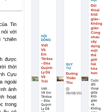
HỘI
Đối
thoại
Kitô
giáo–
Khổng
của Tin
giáo:
nói với
Cùng
HỘI
nhau
 “chiên
DÒNG
xây
Viết
dựng
Về
một
Em
thế
nh được
Têrêsa
giới
– Đóa
hài
SUY
ời thời
Quỳnh
TƯ
hòa
Ly Đã
hơn
Đường
ánh Cựu
Về
Thiên
Cuộc
a ngoài
Trời
Thu
đối
thoại
ình ảnh
Viết
giữa
Về Em
06/08/2026
nh hoạt
Kitô
Têrêsa
giáo
– Đóa
c trong
và
Quỳnh
Khổng
Ly Đã
ữ ấy có