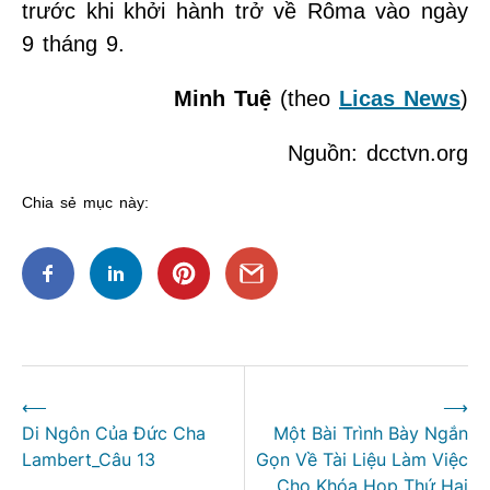
trước khi khởi hành trở về Rôma vào ngày
9 tháng 9.
Minh Tuệ
(theo
Licas News
)
Nguồn: dcctvn.org
Chia sẻ mục này:
Điều
⟵
⟶
hướng
Di Ngôn Của Đức Cha
Một Bài Trình Bày Ngắn
bài
Lambert_Câu 13
Gọn Về Tài Liệu Làm Việc
viết
Cho Khóa Họp Thứ Hai