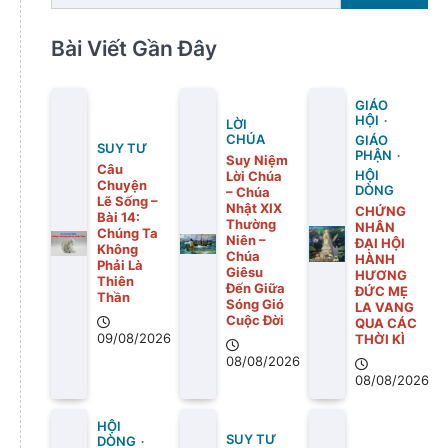
Bài Viết Gần Đây
GIÁO
HỘI
LỜI
CHÚA
GIÁO
SUY TƯ
PHẬN
Suy Niệm
Câu
Lời Chúa
HỘI
Chuyện
DÒNG
– Chúa
Lẽ Sống –
Nhật XIX
CHỨNG
Bài 14:
Thường
NHÂN
Chúng Ta
Niên –
ĐẠI HỘI
Không
Chúa
HÀNH
Phải Là
Giêsu
HƯƠNG
Thiên
Đến Giữa
ĐỨC MẸ
Thần
Sóng Gió
LA VANG
Cuộc Đời
QUA CÁC
09/08/2026
THỜI KÌ
08/08/2026
08/08/2026
HỘI
SUY TƯ
DÒNG