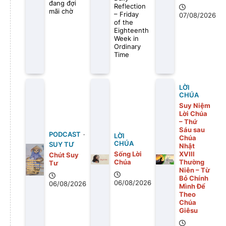
đang đợi
Reflection
mãi chờ
– Friday
07/08/2026
of the
Eighteenth
Week in
Ordinary
Time
LỜI
CHÚA
Suy Niệm
Lời Chúa
– Thứ
Sáu sau
PODCAST
LỜI
Chúa
CHÚA
SUY TƯ
Nhật
Sống Lời
XVIII
Chút Suy
Chúa
Thường
Tư
Niên – Từ
Bỏ Chính
06/08/2026
06/08/2026
Mình Để
Theo
Chúa
Giêsu