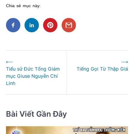
Chia sẻ mục này:
Điều
⟵
⟶
hướng
Tiểu sử Đức Tổng Giám
Tiếng Gọi Từ Thập Giá
bài
mục Giuse Nguyễn Chí
viết
Linh
Bài Viết Gần Đây