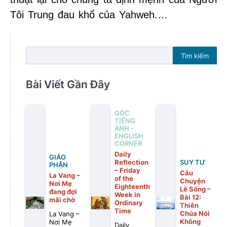
Tôi Trung đau khổ của Yahweh.…
Tìm kiếm
Bài Viết Gần Đây
GÓC
TIẾNG
ANH -
ENGLISH
CORNER
Daily
GIÁO
Reflection
SUY TƯ
PHẬN
– Friday
Câu
La Vang –
of the
Chuyện
Nơi Mẹ
Eighteenth
Lẽ Sống –
đang đợi
Week in
Bài 12:
mãi chờ
Ordinary
Thiên
Time
Chúa Nói
La Vang –
Không
Nơi Mẹ
Daily