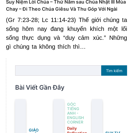
Suy Niệm Lời Chúa – Thứ Năm sau Chúa Nhật III Mùa
Chay – Đi Theo Chúa Giêsu Và Thu Góp Với Ngài
(Gr 7:23-28; Lc 11:14-23) Thế giới chúng ta
sống hôm nay đang khuyến khích một lối
sống thực dụng và “duy cảm xúc.” Những
gì chúng ta không thích thì…
Tìm kiếm
Bài Viết Gần Đây
GÓC
TIẾNG
ANH -
ENGLISH
CORNER
Daily
GIÁO