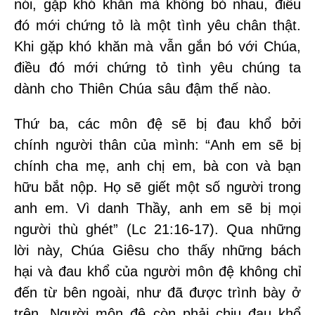
nói, gặp khó khăn mà không bỏ nhau, điều
đó mới chứng tỏ là một tình yêu chân thật.
Khi gặp khó khăn mà vẫn gắn bó với Chúa,
điều đó mới chứng tỏ tình yêu chúng ta
dành cho Thiên Chúa sâu đậm thế nào.
Thứ ba, các môn đệ sẽ bị đau khổ bởi
chính người thân của mình: “Anh em sẽ bị
chính cha mẹ, anh chị em, bà con và bạn
hữu bắt nộp. Họ sẽ giết một số người trong
anh em. Vì danh Thầy, anh em sẽ bị mọi
người thù ghét” (Lc 21:16-17). Qua những
lời này, Chúa Giêsu cho thấy những bách
hại và đau khổ của người môn đệ không chỉ
đến từ bên ngoài, như đã được trình bày ở
trên. Người môn đệ còn phải chịu đau khổ