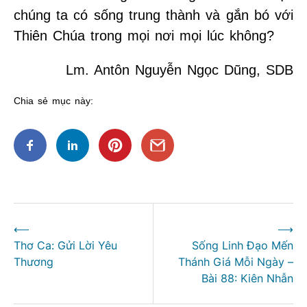
chúng ta có sống trung thành và gắn bó với
Thiên Chúa trong mọi nơi mọi lúc không?
Lm. Antôn Nguyễn Ngọc Dũng, SDB
Chia sẻ mục này:
Điều
⟵
⟶
hướng
Thơ Ca: Gửi Lời Yêu
Sống Linh Đạo Mến
bài
Thương
Thánh Giá Mỗi Ngày –
viết
Bài 88: Kiên Nhẫn