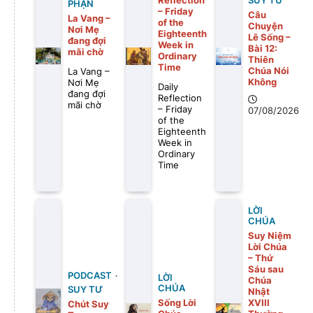
Reflection
SUY TƯ
PHẬN
– Friday
Câu
La Vang –
of the
Chuyện
Nơi Mẹ
Eighteenth
Lẽ Sống –
đang đợi
Week in
Bài 12:
mãi chờ
Ordinary
Thiên
Time
Chúa Nói
La Vang –
Không
Nơi Mẹ
Daily
đang đợi
Reflection
mãi chờ
– Friday
07/08/2026
of the
Eighteenth
Week in
Ordinary
Time
LỜI
CHÚA
Suy Niệm
Lời Chúa
– Thứ
Sáu sau
PODCAST
LỜI
Chúa
CHÚA
SUY TƯ
Nhật
Sống Lời
XVIII
Chút Suy