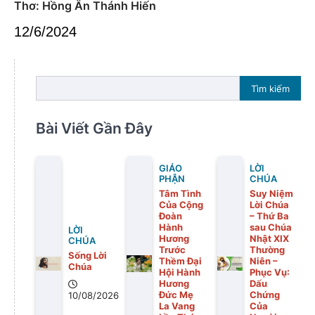
Thơ: Hồng Ân Thánh Hiến
12/6/2024
Tìm kiếm
Bài Viết Gần Đây
GIÁO
LỜI
PHẬN
CHÚA
Tâm Tình
Suy Niệm
Của Cộng
Lời Chúa
Đoàn
– Thứ Ba
Hành
sau Chúa
LỜI
Hương
Nhật XIX
CHÚA
Trước
Thường
Sống Lời
Thềm Đại
Niên –
Chúa
Hội Hành
Phục Vụ:
Hương
Dấu
Đức Mẹ
Chứng
10/08/2026
La Vang
Của