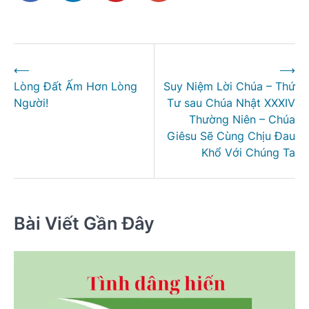
Điều
⟵
⟶
hướng
Lòng Đất Ấm Hơn Lòng
Suy Niệm Lời Chúa – Thứ
bài
Người!
Tư sau Chúa Nhật XXXIV
viết
Thường Niên – Chúa
Giêsu Sẽ Cùng Chịu Đau
Khổ Với Chúng Ta
Bài Viết Gần Đây