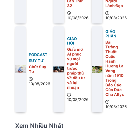
Lần Thứ
Người
32
Lãnh Đạo
10/08/2026
10/08/2026
GIÁO
PHẬN
GIÁO
Bài
HỘI
Tường
Giấc mơ
Thuật
AI phục
PODCAST
Cuộc
vụ mọi
SUY TƯ
Hành
người
Hương La
Chút Suy
trước
Vang
Tư
phép thử
năm 1910
về đầu tư
Trong
và lợi
10/08/2026
Báo Cáo
nhuận
Của Đức
Cha Allys
10/08/2026
10/08/2026
Xem Nhiều Nhất