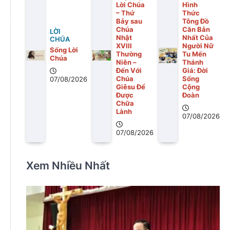
Lời Chúa
Hình
– Thứ
Thức
Bảy sau
Tông Đồ
Chúa
Căn Bản
LỜI
Nhật
Nhất Của
CHÚA
XVIII
Người Nữ
Sống Lời
Thường
Tu Mến
Chúa
Niên –
Thánh
Đến Với
Giá: Đời
Chúa
Sống
07/08/2026
Giêsu Để
Cộng
Được
Đoàn
Chữa
Lành
07/08/2026
07/08/2026
Xem Nhiều Nhất