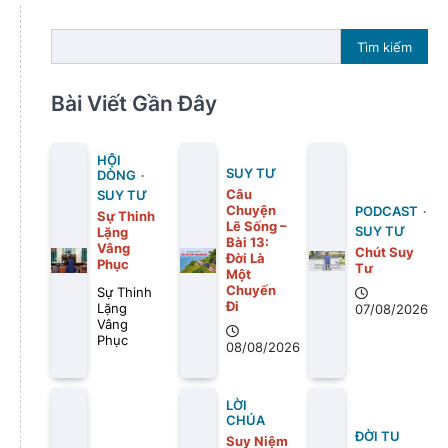
Tìm kiếm
Bài Viết Gần Đây
HỘI
SUY TƯ
DÒNG
Câu
SUY TƯ
Chuyện
PODCAST
Sự Thinh
Lẽ Sống –
SUY TƯ
Lặng
Bài 13:
Vâng
Chút Suy
Ðời Là
Phục
Tư
Một
Chuyến
Sự Thinh
Ði
Lặng
07/08/2026
Vâng
Phục
08/08/2026
LỜI
CHÚA
ĐỜI TU
Suy Niệm