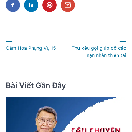
Điều
⟵
⟶
hướng
Cắm Hoa Phụng Vụ 15
Thư kêu gọi giúp đỡ các
bài
nạn nhân thiên tai
viết
Bài Viết Gần Đây