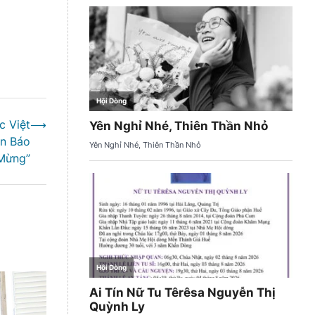
 Việt
⟶
n Báo
 Mừng”