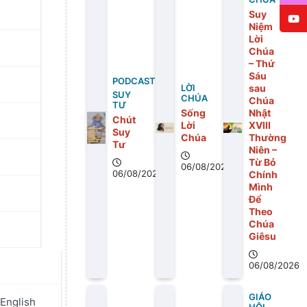
Suy
Niệm
Lời
Chúa
– Thứ
Sáu
PODCAST
sau
LỜI
SUY
CHÚA
Chúa
TƯ
Sống
Nhật
Chút
Lời
XVIII
Suy
Chúa
Thường
Tư
Niên –
Từ Bỏ
06/08/2026
06/08/2026
Chính
Mình
Để
Theo
Chúa
Giêsu
06/08/2026
GIÁO
English