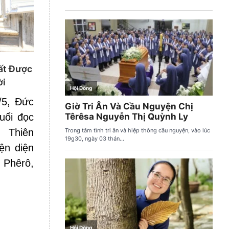
ất Được
ời
/5, Đức
uổi đọc
 Thiên
ện diện
 Phêrô,