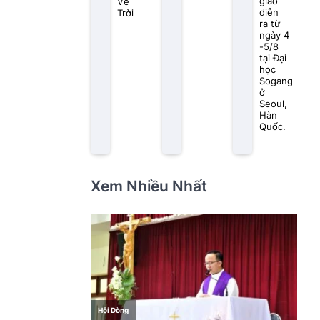
giáo
Về
diễn
Trời
ra từ
ngày 4
-5/8
tại Đại
học
Sogang
ở
Seoul,
Hàn
Quốc.
Xem Nhiều Nhất