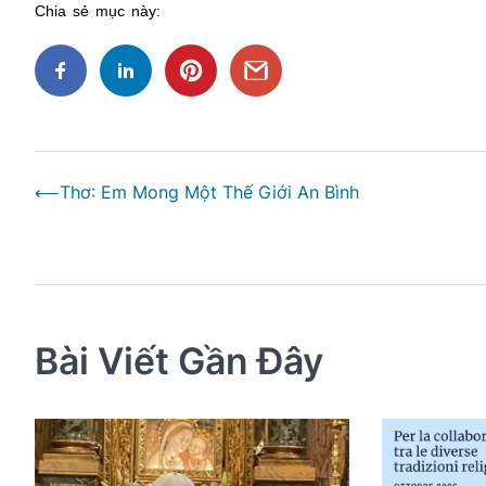
Chia sẻ mục này:
Điều
⟵
Thơ: Em Mong Một Thế Giới An Bình
hướng
bài
viết
Bài Viết Gần Đây