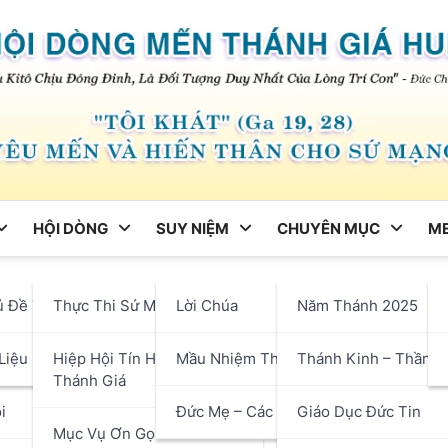
HỘI DÒNG
SUY NIỆM
CHUYÊN MỤC
ME
ng
ủ Đề Tháng
Thực Thi Sứ Mạng
Lời Chúa
Năm Thánh 2025
ạn nhân thiên tai
hận
Liệu
Hiệp Hội Tín Hữu Mến
Mầu Nhiệm Thánh Giá
Thánh Kinh – Thần H
Thánh Giá
i
Đức Mẹ – Các Thánh
Giáo Dục Đức Tin
Mục Vụ Ơn Gọi