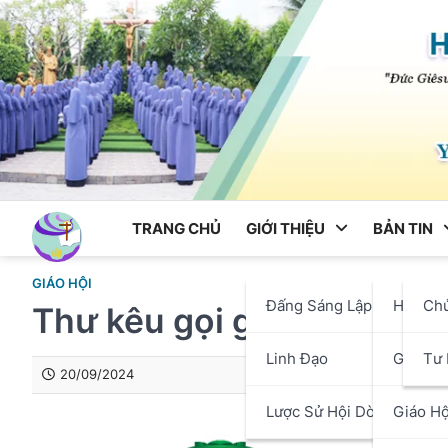
Skip
to
content
TRANG CHỦ
GIỚI THIỆU
BẢN TIN
GIÁO HỘI
Đấng Sáng Lập
Hội Dò
Ch
Thư kêu gọi giúp đỡ các n
Linh Đạo
Giáo P
Tư 
20/09/2024
Lược Sử Hội Dòng
Giáo Hộ