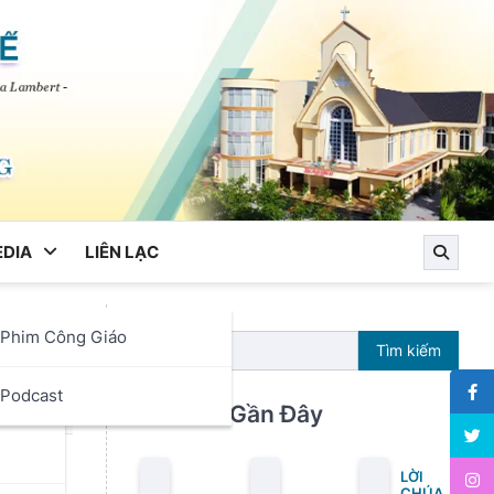
DIA
LIÊN LẠC
Phim Công Giáo
Tìm kiếm
ọc
Podcast
Bài Viết Gần Đây
LỜI
CHÚA