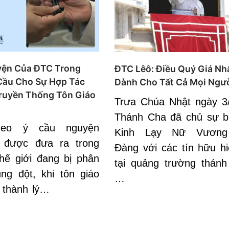
yện Của ĐTC Trong
ĐTC Lêô: Điều Quý Giá Nh
Cầu Cho Sự Hợp Tác
Dành Cho Tất Cả Mọi Ngư
ruyền Thống Tôn Giáo
Trưa Chúa Nhật ngày 3
Thánh Cha đã chủ sự b
ideo ý cầu nguyện
Kinh Lạy Nữ Vương
, được đưa ra trong
Đàng với các tín hữu hi
thế giới đang bị phân
tại quảng trường thánh
ng đột, khi tôn giáo
…
ở thành lý…