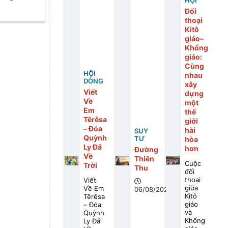
HỘI
Đối
thoại
Kitô
giáo–
Khổng
giáo:
Cùng
HỘI
nhau
DÒNG
xây
Viết
dựng
Về
một
Em
thế
Têrêsa
giới
– Đóa
hài
SUY
Quỳnh
TƯ
hòa
Ly Đã
hơn
Đường
Về
Thiên
Cuộc
Trời
Thu
đối
thoại
Viết
giữa
Về Em
06/08/2026
Kitô
Têrêsa
giáo
– Đóa
và
Quỳnh
Khổng
Ly Đã