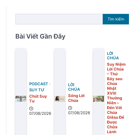
Tìm kiếm
Bài Viết Gần Đây
LỜI
CHÚA
Suy Niệm
Lời Chúa
– Thứ
Bảy sau
Chúa
PODCAST
LỜI
Nhật
CHÚA
SUY TƯ
XVIII
Sống Lời
Chút Suy
Thường
Chúa
Tư
Niên –
Đến Với
Chúa
07/08/2026
07/08/2026
Giêsu Để
Được
Chữa
Lành