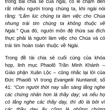
trong bài chia sẻ của ngài, có lẽ chạm đến
rất nhiều người trong chúng ta, khi ngài nói
rằng:
“Lắm lúc chúng ta làm việc cho Chúa
nhưng trái tim chúng ta không thuộc về
Ngài.”
Qua đó, người môn đệ thừa sai đích
thực phải là người làm việc cho Chúa và có
trái tim hoàn toàn thuộc về Ngài.
Trong đề tài chia sẻ cuối cùng của khóa
họp, linh mục Phaolô Trần Minh Khánh –
Giáo phận Xuân Lộc – cũng nhắc lại lời của
Đức Phaolô VI trong
Evangelii Nuntiandi
, số
41:
“Con người thời nay sẵn sàng lắng nghe
các chứng nhân hơn là thầy dạy; và nếu họ
có lắng nghe các thầy dạy, thì đó là bởi vì
các thầy dạy ấy cũng là những chứng