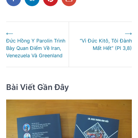
Điều
⟵
⟶
hướng
Đức Hồng Y Parolin Trình
“Vì Đức Kitô, Tôi Đành
bài
Bày Quan Điểm Về Iran,
Mất Hết” (Pl 3,8)
viết
Venezuela Và Greenland
Bài Viết Gần Đây