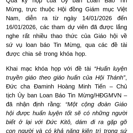
Qua kỳ họp của Ủy ban Loan Báo Tin
Mừng, trực thuộc Hội đồng Giám mục Việt
Nam, diễn ra từ ngày 14/01/2026 đến
16/01/2026, các tham dự viên đã được lắng
nghe rất nhiều thao thức của Giáo hội về
sứ vụ loan báo Tin Mừng, qua các đề tài
được chia sẻ trong khóa họp.
Khai mạc khóa họp với đề tài
“Huấn luyện
truyền giáo theo giáo huấn của Hội Thánh”
,
Đức cha Đaminh Hoàng Minh Tiến – Chủ
tịch Ủy ban Loan Báo Tin Mừng/HĐGMVN –
đã nhận định rằng:
“Một cộng đoàn Giáo
hội được huấn luyện tốt sẽ có những người
biết ở lại với Đức Kitô, dám đi ra gặp gỡ
con người và có khả năng kiên trì trong sứ