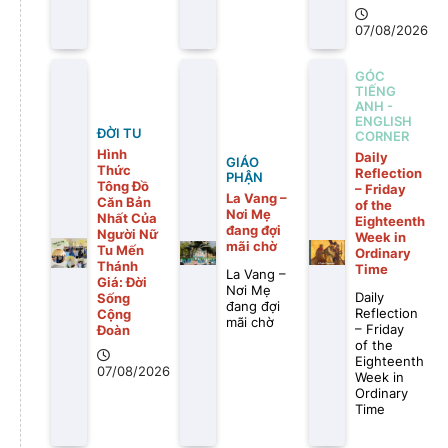
07/08/2026
GÓC
TIẾNG
ANH -
ENGLISH
ĐỜI TU
CORNER
Hình
Daily
GIÁO
Thức
Reflection
PHẬN
Tông Đồ
– Friday
La Vang –
Căn Bản
of the
Nơi Mẹ
Nhất Của
Eighteenth
đang đợi
Người Nữ
Week in
mãi chờ
Tu Mến
Ordinary
Thánh
Time
La Vang –
Giá: Đời
Nơi Mẹ
Daily
Sống
đang đợi
Reflection
Cộng
mãi chờ
– Friday
Đoàn
of the
Eighteenth
07/08/2026
Week in
Ordinary
Time