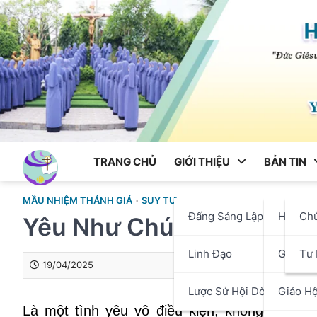
Skip
to
content
TRANG CHỦ
GIỚI THIỆU
BẢN TIN
MẦU NHIỆM THÁNH GIÁ
SUY TƯ
Đấng Sáng Lập
Hội Dò
Ch
Yêu Như Chúa Yêu
Linh Đạo
Giáo P
Tư 
19/04/2025
Lược Sử Hội Dòng
Giáo Hộ
Là một tình yêu vô điều kiện, không giới h