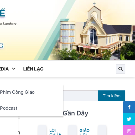
DIA
LIÊN LẠC
Phim Công Giáo
Tìm kiếm
ọc
Podcast
Bài Viết Gần Đây
LỜI
GIÁO
ng quan
CHÚA