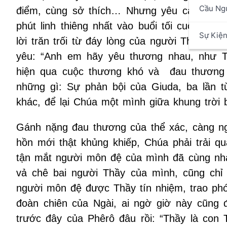
Cầu Ng
điểm, cùng sở thích… Nhưng yêu cả những 
phút linh thiêng nhất vào buổi tối cuối cùn
Sự Kiệ
lời trăn trối từ đáy lòng của người Thầy lu
yêu: “Anh em hãy yêu thương nhau, như 
hiện qua cuộc thương khó và đau thương t
những gì: Sự phản bội của Giuda, ba lần 
khác, để lại Chúa một mình giữa khung trời 
Gánh nặng đau thương của thể xác, càng n
hồn mới thật khủng khiếp, Chúa phải trải q
tận mắt người môn đệ của mình đã cùng nha
vả chê bai người Thầy của mình, cũng chỉ v
người môn đệ được Thầy tín nhiệm, trao ph
đoàn chiên của Ngài, ai ngờ giờ này cũng 
trước đây của Phêrô đâu rồi: “Thầy là con 