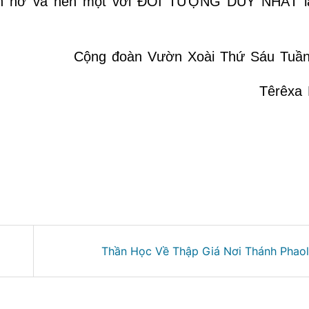
iển nở và nên một với ĐỐI TƯỢNG DUY NHẤT l
Cộng đoàn Vườn Xoài Thứ Sáu Tuầ
Têrêxa
Thần Học Về Thập Giá Nơi Thánh Phaol