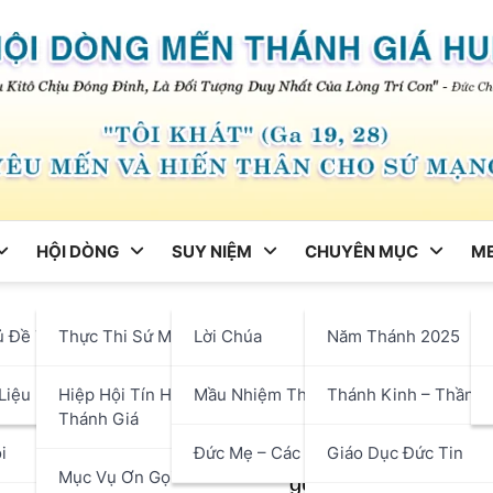
HỘI DÒNG
SUY NIỆM
CHUYÊN MỤC
ME
ng
ủ Đề Tháng
Thực Thi Sứ Mạng
Lời Chúa
Năm Thánh 2025
hận
Liệu
Hiệp Hội Tín Hữu Mến
Mầu Nhiệm Thánh Giá
Thánh Kinh – Thần H
Thánh Giá
i
Đức Mẹ – Các Thánh
Giáo Dục Đức Tin
Mục Vụ Ơn Gọi
ạn, không phải đó là những người thân cận, cù