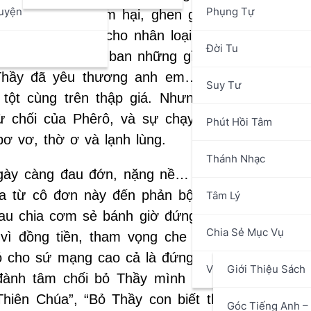
uyện
Phụng Tự
người có khi làm hại, ghen ghét mình. Lạy Ch
g, Chúa đã để lại cho nhân loại và mỗi người ch
n
Đời Tu
ôn cưu mang, trao ban những gì tốt nhất cho ngư
Thầy đã yêu thương anh em…” Tình yêu đó đ
Suy Tư
ột cùng trên thập giá. Nhưng Ngài đã nhận l
từ chối của Phêrô, và sự chạy trốn của những
Phút Hồi Tâm
bơ vơ, thờ ơ và lạnh lùng.
Thánh Nhạc
gày càng đau đớn, nặng nề… Nhưng nổi đau tr
ua từ cô đơn này đến phản bội khác. Người chứ
Tâm Lý
u chia cơm sẻ bánh giờ đứng chung với bọn lín
Chia Sẻ Mục Vụ
ì đồng tiền, tham vọng che lấp tất cả, rồi đế
ó cho sứ mạng cao cả là đứng đầu Giáo Hội để 
Văn Hóa Nghệ Thuật
Giới Thiệu Sách
đành tâm chối bỏ Thầy mình với tên tớ gái, s
Thiên Chúa”, “Bỏ Thầy con biết theo ai” “Con s
Góc Tiếng Anh – 