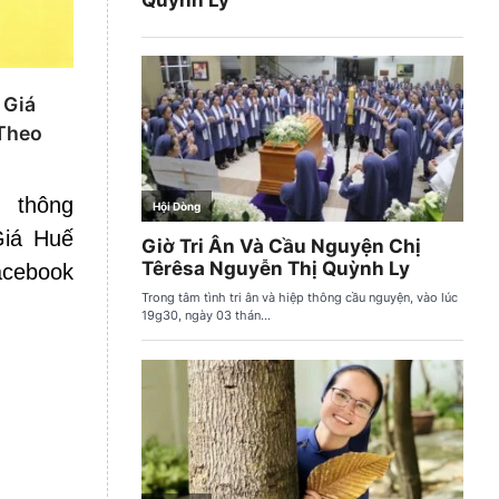
 Giá
 Theo
n thông
iá Huế
cebook