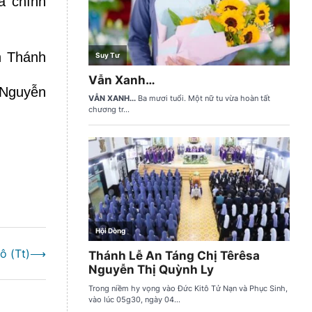
à chính
n Thánh
 Nguyễn
ô (Tt)
⟶