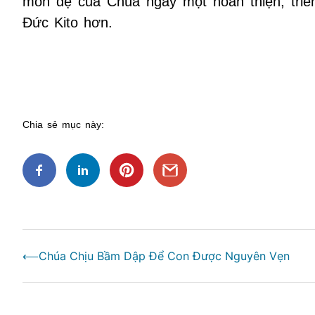
môn đệ của Chúa ngày một hoàn thiện, tr
Đức Kito hơn.
Chia sẻ mục này:
Điều
⟵
Chúa Chịu Bầm Dập Để Con Được Nguyên Vẹn
hướng
bài
viết