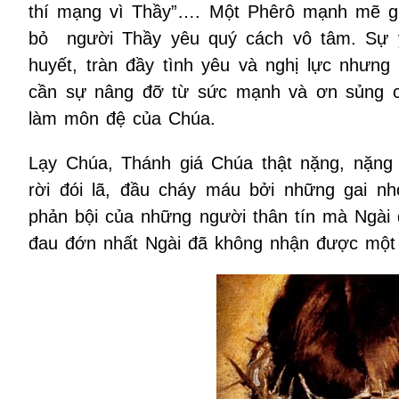
thí mạng vì Thầy”…. Một Phêrô mạnh mẽ giờ
bỏ người Thầy yêu quý cách vô tâm. Sự yế
huyết, tràn đầy tình yêu và nghị lực nhưng 
cần sự nâng đỡ từ sức mạnh và ơn sủng củ
làm môn đệ của Chúa.
Lạy Chúa, Thánh giá Chúa thật nặng, nặng b
rời đói lã, đầu cháy máu bởi những gai n
phản bội của những người thân tín mà Ngài 
đau đớn nhất Ngài đã không nhận được một l