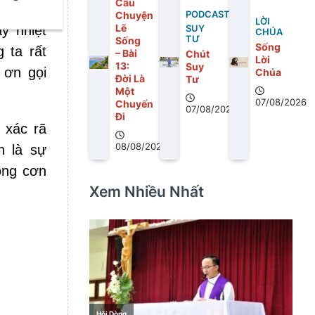
Câu
ốt chối
Chuyện
PODCAST
LỜI
Lẽ
y nhiệt
SUY
CHÚA
TƯ
Sống
Sống
 ta rất
– Bài
Chút
Lời
13:
Suy
 ơn gọi
Chúa
Ðời Là
Tư
Một
07/08/2026
Chuyến
07/08/2026
Ði
 xác rã
08/08/2026
h là sự
ong cơn
Xem Nhiều Nhất