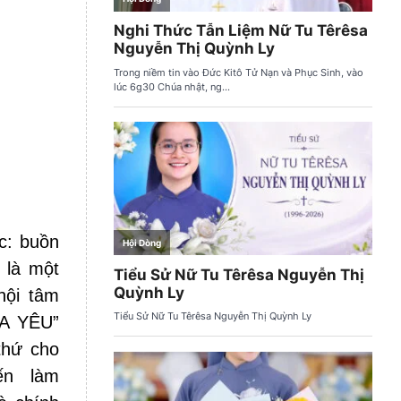
c: buồn
 là một
nội tâm
ÚA YÊU”
thứ cho
iến làm