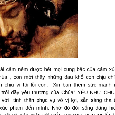
gài cảm nếm được hết mọi cung bậc của cảm xú
húa , con mới thấy những đau khổ con chịu chỉ
 chịu vì tội lỗi con. Xin ban thêm sức mạnh 
ăn trối đầy yêu thương của Chúa” YÊU NHƯ CH
với tinh thần phục vụ vô vị lợi, sẵn sàng tha 
 xúc phạm đến mình. Nhờ đó đời sống dâng h