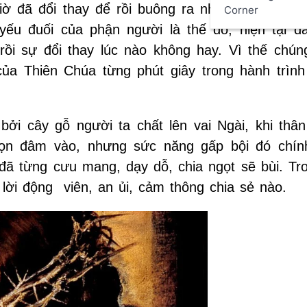
 đã đổi thay để rồi buông ra những lời thề th
Corner
u đuối của phận người là thế đó, hiện tại đầ
rồi sự đổi thay lúc nào không hay. Vì thế chúng
a Thiên Chúa từng phút giây trong hành trình
ởi cây gỗ người ta chất lên vai Ngài, khi thân
họn đâm vào, nhưng sức năng gấp bội đó chín
đã từng cưu mang, dạy dỗ, chia ngọt sẽ bùi. Tr
ời động viên, an ủi, cảm thông chia sẻ nào.