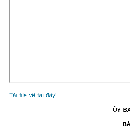
Tải file về tại đây!
ỦY B
BÀ