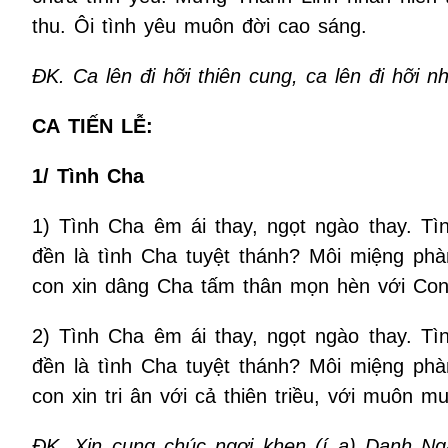
thu. Ôi tình yêu muôn đời cao sáng.
ÐK. Ca lên đi hỡi thiên cung, ca lên đi hỡi n
CA
TIẾN LỄ:
1/
Tình Cha
1) Tình Cha êm ái thay, ngọt ngào thay. T
đền là tình Cha tuyệt thánh? Môi miệng p
con xin dâng Cha tấm thân mọn hèn với Con
2) Tình Cha êm ái thay, ngọt ngào thay. T
đền là tình Cha tuyệt thánh? Môi miệng p
con xin tri ân với cả thiên triều, với muôn m
ĐK. Xin cung chúc ngợi khen (í a) Danh N