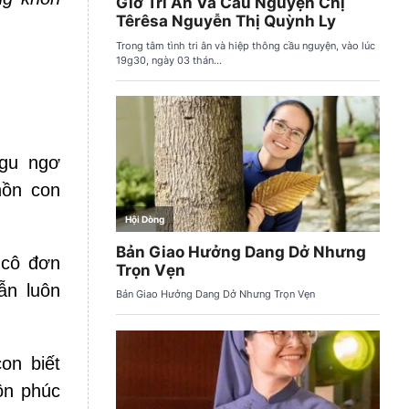
ngu ngơ
hồn con
 cô đơn
ẫn luôn
on biết
ôn phúc