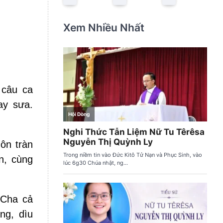
Xem Nhiều Nhất
 câu ca
ay sưa.
ôn tràn
n, cùng
 Cha cả
ng, dìu