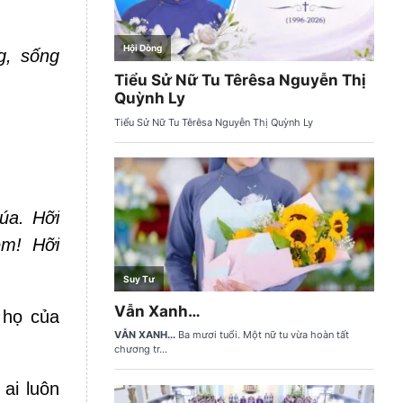
g, sống
úa. Hỡi
em! Hỡi
 họ của
ai luôn