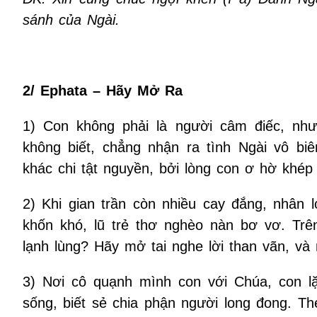
sánh của Ngài.
2/ Ephata – Hãy Mở Ra
1) Con không phải là người câm điếc, như
không biết, chẳng nhận ra tình Ngài vô bi
khác chi tật nguyền, bởi lòng con ơ hờ khép
2) Khi gian trần còn nhiều cay đắng, nhân 
khốn khó, lũ trẻ thơ nghèo nàn bơ vơ. Trê
lạnh lùng? Hãy mở tai nghe lời than vãn, và 
3) Nơi cô quạnh mình con với Chúa, con lặ
sống, biết sẻ chia phận người long đong. T