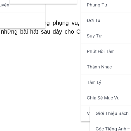
uyện
Phụng Tự
Ủy ban Thá
n
Đời Tu
t cộng đồng trong phụng vụ, Ủy ban Thánh nh
 những bài hát sau đây cho Chúa nhật 23 Thườ
Suy Tư
Phút Hồi Tâm
Thánh Nhạc
Tâm Lý
Chia Sẻ Mục Vụ
Văn Hóa Nghệ Thuật
Giới Thiệu Sách
Góc Tiếng Anh – 