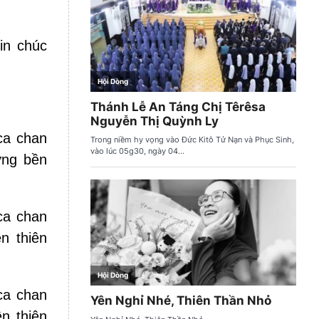
in chúc
 ca chan
ững bền
 ca chan
n thiên
 ca chan
n thiên