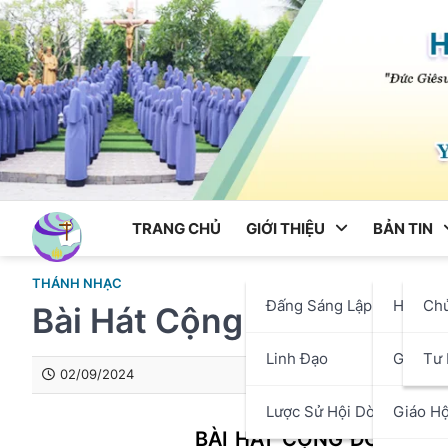
Skip
to
content
TRANG CHỦ
GIỚI THIỆU
BẢN TIN
THÁNH NHẠC
Đấng Sáng Lập
Hội Dò
Ch
Bài Hát Cộng Đồng Chúa
Linh Đạo
Giáo P
Tư 
02/09/2024
Lược Sử Hội Dòng
Giáo Hộ
BÀI HÁT CỘNG ĐỒNG CH