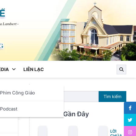
DIA
LIÊN LẠC
Phim Công Giáo
B
Tìm kiếm
ọc
Podcast
Bài Viết Gần Đây
LỜI
CHÚA