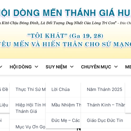
HỘI DÒNG
SUY NIỆM
CHUYÊN MỤC
ME
ng
ủ Đề Tháng
Thực Thi Sứ Mạng
Lời Chúa
Năm Thánh 2025
 Nhật 23 Thường Niên Năm 
hận
Liệu
Hiệp Hội Tín Hữu Mến
Mầu Nhiệm Thánh Giá
Thánh Kinh – Thần H
Thánh Giá
i
Đức Mẹ – Các Thánh
Giáo Dục Đức Tin
Mục Vụ Ơn Gọi
ÚA NHẬT 23 THƯỜNG NIÊN NĂM B