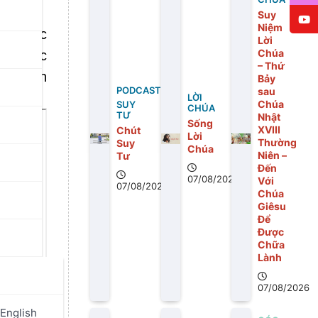
Suy
Niệm
nh Nhạc
Lời
Chúa
ạc trực
– Thứ
ng Niên
Bảy
PODCAST
sau
LỜI
Chúa
SUY
CHÚA
TƯ
Nhật
Sống
XVIII
Chút
Lời
Thường
Suy
Chúa
Niên –
Tư
Đến
07/08/2026
Với
07/08/2026
Chúa
Giêsu
Để
Được
Chữa
Lành
07/08/2026
English