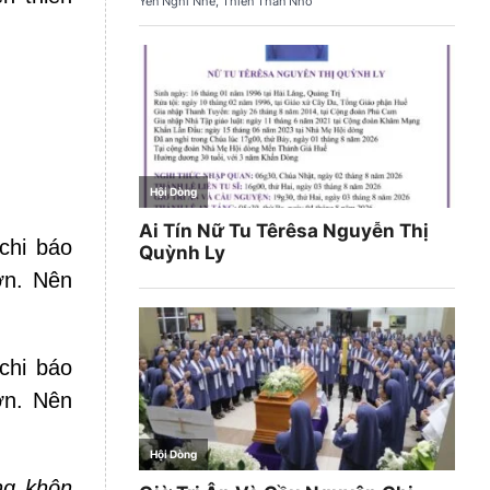
chi báo
ơn. Nên
chi báo
ơn. Nên
ng khôn