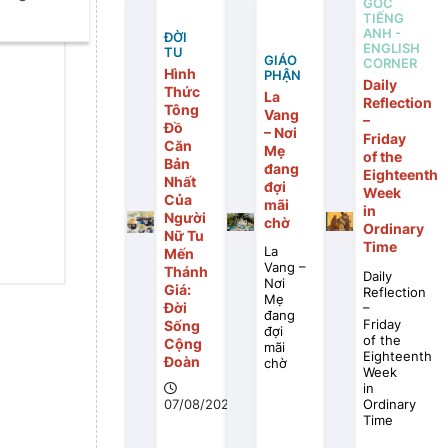
GÓC
TIẾNG
ANH -
ĐỜI
ENGLISH
TU
GIÁO
CORNER
Hình
PHẬN
Daily
Thức
La
Reflection
Tông
Vang
–
Đồ
– Nơi
Friday
Căn
Mẹ
of the
Bản
đang
Eighteenth
Nhất
đợi
Week
Của
mãi
in
Người
chờ
Ordinary
Nữ Tu
Time
La
Mến
Vang –
Thánh
Daily
Nơi
Giá:
Reflection
Mẹ
Đời
–
đang
Friday
Sống
đợi
of the
Cộng
mãi
Eighteenth
Đoàn
chờ
Week
in
Ordinary
07/08/2026
Time